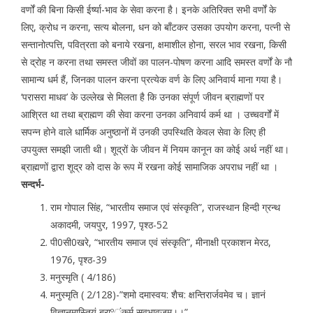
वर्णों की बिना किसी ईर्ष्या-भाव के सेवा करना है। इनके अतिरिक्त सभी वर्णों के
लिए, क्रोध न करना, सत्य बोलना, धन को बाँटकर उसका उपयोग करना, पत्नी से
सन्तानोत्पत्ति, पवित्रता को बनाये रखना, क्षमाशील होना, सरल भाव रखना, किसी
से द्रोह न करना तथा समस्त जीवों का पालन-पोषण करना आदि समस्त वर्णों के नौ
सामान्य धर्म हैं, जिनका पालन करना प्रत्येक वर्ण के लिए अनिवार्य माना गया है।
‘परासरा माधव’ के उल्लेख से मिलता है कि उनका संपूर्ण जीवन ब्राह्मणों पर
आश्रित था तथा ब्राह्मण की सेवा करना उनका अनिवार्य कर्म था । उच्चवर्गों में
सपन्न होने वाले धार्मिक अनुष्ठानों में उनकी उपस्थिति केवल सेवा के लिए ही
उपयुक्त समझी जाती थी। शूद्रों के जीवन में नियम कानून का कोई अर्थ नहीं था।
ब्राह्मणों द्वारा शूद्र को दास के रूप में रखना कोई सामाजिक अपराध नहीं था ।
सन्दर्भ-
राम गोपाल सिंह, “भारतीय समाज एवं संस्कृति”, राजस्थान हिन्दी ग्रन्थ
अकादमी, जयपुर, 1997, पृश्ठ-52
पी0सी0खरे, “भारतीय समाज एवं संस्कृति”, मीनाक्षी प्रकाशन मेरठ,
1976, पृश्ठ-39
मनुस्मृति ( 4/186)
मनुस्मृति ( 2/128)-”शमो दमास्वय: शैच: क्षन्तिरार्जवमेव च। ज्ञानं
विज्ञानमास्तियं ब्राºंकर्म सवभावजम्।।”