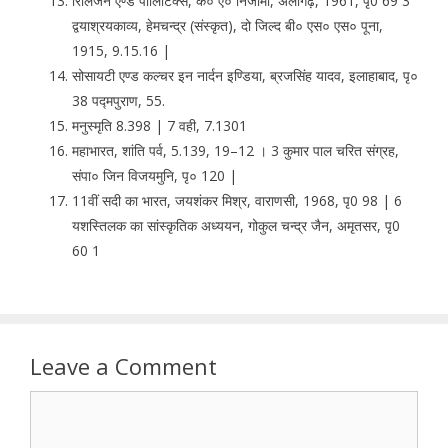
रिलिजन एण्ड पालिटिक्स, के० ए० निजामी, अलीगढ़, 1961, पृ0 69 3
द्वयाश्रयकाव्य, हेमचन्द्र (संस्कृत), दो जिल्द बी० एस० एस० पूना,
1915, 9.15.16 |
सोसायटी एण्ड कल्चर इन नार्दन इण्डिया, ब्रजसिंह यादव, इलाहाबाद, पृ०
38 पद्मपुराण, 55.
मनुस्मृति 8.398 | 7 वही, 7.1301
महाभारत, शांति पर्व, 5.139, 19–12 । 3 कुमार पाल चरित संग्रह,
संपा० जिन विजयमुनि, पृ० 120 |
11वीं सदी का भारत, जयशंकर मिश्र, वाराणसी, 1968, पृ0 98 | 6
यशस्तिलक का सांस्कृतिक अध्ययन, गोकुल चन्द्र जैन, अमृतसर, पृ0
60 1
Leave a Comment
Comment