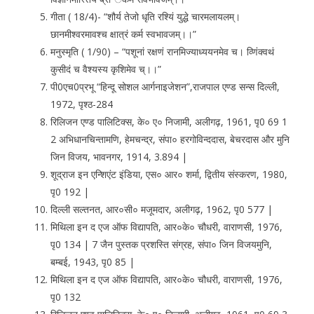
गीता ( 18/4)- “शौर्य तेजो धृति रश्यिं युद्धे चारमलायलम्।
छानमीश्वरमावश्च क्षात्रं कर्म स्वभावजम्।।”
मनुस्मृति ( 1/90) – “पशूनां रक्षणं रानमिज्याध्ययनमेव च। व्णिंक्वथं
कुसीदं च वैश्यस्य कृशिमेव च्।।”
पी0एच0प्रभू “हिन्दू सोशल आर्गनाइजेशन”,राजपाल एण्ड सन्स दिल्ली,
1972, पृश्ठ-284
रिलिजन एण्ड पालिटिक्स, के० ए० निजामी, अलीगढ़, 1961, पृ0 69 1
2 अभिधानचिन्तामणि, हेमचन्द्र, संपा० हरगोविन्ददास, बेचरदास और मुनि
जिन विजय, भावनगर, 1914, 3.894 |
शूद्राज इन एन्शिएंट इंडिया, एस० आर० शर्मा, द्वितीय संस्करण, 1980,
पृ0 192 |
दिल्ली सल्तनत, आर०सी० मजूमदार, अलीगढ़, 1962, पृ0 577 |
मिथिला इन द एज ऑफ विद्यापति, आर०के० चौधरी, वाराणसी, 1976,
पृ0 134 | 7 जैन पुस्तक प्रशस्ति संग्रह, संपा० जिन विजयमुनि,
बम्बई, 1943, पृ0 85 |
मिथिला इन द एज ऑफ विद्यापति, आर०के० चौधरी, वाराणसी, 1976,
पृ0 132