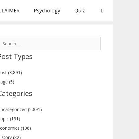
CLAIMER
Psychology
Quiz
earch
or:
Post Types
ost (3,891)
age (5)
Categories
ncategorized (2,891)
opic (131)
conomics (106)
istory (82)