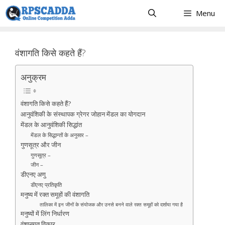
Skip
Menu
to
content
वंशागति किसे कहते हैं?
अनुक्रम
वंशागति किसे कहते हैं?
आनुवंशिकी के संस्थापक ग्रेगर जोहान मेंडल का योगदान
मेंडल के आनुवंशिकी सिद्धांत
मेंडल के सिद्धान्तों के अनुसार –
गुणसूत्र और जीन
गुणसूत्र –
जीन –
डीएनए अणु
डीएनए प्रतिकृति
मनुष्य में रक्त समूहों की वंशागति
तालिका में इन जीनों के संयोजक और उनसे बनने वाले रक्त समूहों को दर्शाया गया है
मनुष्यों में लिंग निर्धारण
वंशानुगत विकार