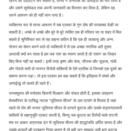
रहस्य का उद्घाटन कर सकता है, मानव ने अन्तरिक्ष की ऊंचाइयों को माप लिया है
और उसने सूर्यमंडल तक अपनी जानकारी का विस्तार कर लिया है, लेकिन वह
अपने आचरण को ही नहीं जान पाया है।
व्यक्तिगत रूप से मानव आचरण में सब प्रकार के गुण दोष की पराकाष्ठा देखी जा
सकती है। अच्छे से अच्छे और बुरे से बुरे व्यक्ति एक ही परिवार घर या शहर में मिल
सकते है सुनिश्चित रूप से यह कहना कठिन है कि एक ही जलवायु और अन्न-
भोजन का सेवन करने वाले दो व्यक्तियों में से एक अच्छा नागरिक आरै दूसरा
अपराधी क्यों बन जाता है हम जब ‘राम’ का स्मरण करते है तो ‘रावण’ का जिक्र
किए बिना नहीं रह सकते। इसी तरह कृष्ण और कंस, जीजस और जूडास, गांधी
और गोडसे सभी दो परस्पर विरोधी शक्तियों के ऐसे प्रतीक थे जिनको एक दूसरे का
सामना करना पड़ा। तो इस प्रकार हम कह सकते हैं कि इतिहास में संघर्ष और
अन्तर्द्वन्द्ध तो चलते ही रहते हैं।
जनसमुदाय की मनोदशा कितनी विलक्षण और चंचल होती है, इसका उदाहरण
शेक्सपियर के प्रसिद्ध नाटक ‘‘जूलियस सीजर’’ के उस प्रसंग से मिलता है जहां
पहले तो रोम की जनता जूलियस सीजर के हत्यारे बू्रटस और उसके शड्यन्त्रकारी
साथियों से सहानुभूति प्रकट करती है, किन्तु जब बू्रटस का विरोधी मार्क एण्टनी
मंच पर आकर अप्रत्यक्ष ढंग से जूलियस सीजर की श्रद्धांजलि अर्पित करता है और
उसके हत्यारों की प्रच्छन्न निन्दा करता है तो वही जन समुदाय उसी क्षण बू्रटस