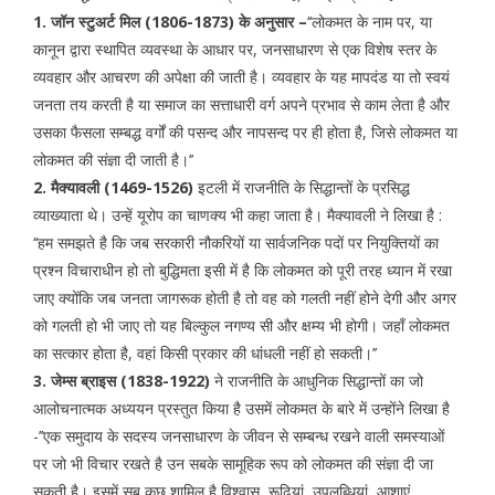
1. जॉन स्टुअर्ट मिल (1806-1873) के अनुसार –
‘‘लोकमत के नाम पर, या
कानून द्वारा स्थापित व्यवस्था के आधार पर, जनसाधारण से एक विशेष स्तर के
व्यवहार और आचरण की अपेक्षा की जाती है। व्यवहार के यह मापदंड या तो स्वयं
जनता तय करती है या समाज का सत्ताधारी वर्ग अपने प्रभाव से काम लेता है और
उसका फैसला सम्बद्ध वर्गों की पसन्द और नापसन्द पर ही होता है, जिसे लोकमत या
लोकमत की संज्ञा दी जाती है।’’
2. मैक्यावली (1469-1526)
इटली में राजनीति के सिद्धान्तों के प्रसिद्ध
व्याख्याता थे। उन्हें यूरोप का चाणक्य भी कहा जाता है। मैक्यावली ने लिखा है :
‘‘हम समझते है कि जब सरकारी नौकरियों या सार्वजनिक पदों पर नियुक्तियों का
प्रश्न विचाराधीन हो तो बुद्धिमता इसी में है कि लोकमत को पूरी तरह ध्यान में रखा
जाए क्योंकि जब जनता जागरूक होती है तो वह को गलती नहीं होने देगी और अगर
को गलती हो भी जाए तो यह बिल्कुल नगण्य सी और क्षम्य भी होगी। जहाँ लोकमत
का सत्कार होता है, वहां किसी प्रकार की धांधली नहीं हो सकती।’’
3. जेम्स ब्राइस (1838-1922)
ने राजनीति के आधुनिक सिद्धान्तों का जो
आलोचनात्मक अध्ययन प्रस्तुत किया है उसमें लोकमत के बारे में उन्होंने लिखा है
-’’एक समुदाय के सदस्य जनसाधारण के जीवन से सम्बन्ध रखने वाली समस्याओं
पर जो भी विचार रखते है उन सबके सामूहिक रूप को लोकमत की संज्ञा दी जा
सकती है। इसमें सब कुछ शामिल है विश्वास, रूढ़ियां, उपलब्धियां, आशाएं,