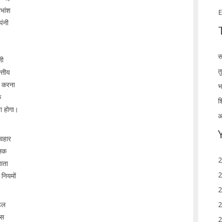
भांश
E
पंनी
स
नी
त
त्तीय
न करना
भ
ि
श
या होगा।
आ
यवहार
ालक
2
जाता
2
 नियमों
2
डल
2
उस
2