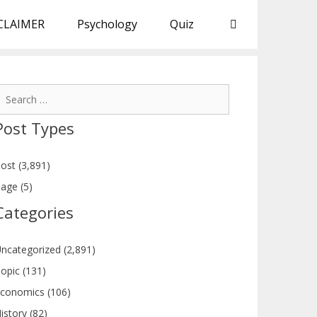
CLAIMER
Psychology
Quiz
earch
or:
Post Types
ost (3,891)
age (5)
Categories
ncategorized (2,891)
opic (131)
conomics (106)
istory (82)