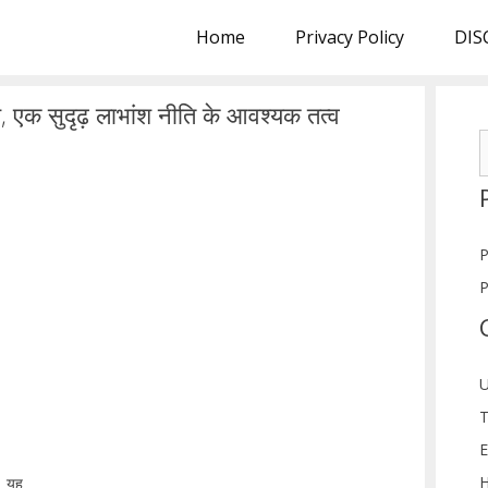
Home
Privacy Policy
DIS
्य, एक सुदृढ़ लाभांश नीति के आवश्यक तत्व
S
f
P
P
U
T
E
H
। यह