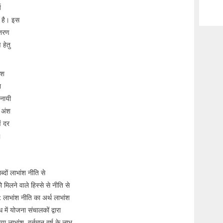
य
ी है। इस
ितरण
हेतु
ंश
न
पनायी
 अंश
ं दर
।
्दों लाभांश नीति से
मिलने वाले हिस्से से नीति से
अत: लाभांश नीति का अर्थ लाभांश
 में योजना संचालकों द्वारा
या लाभांश, वर्तमान वर्ष के लाभ