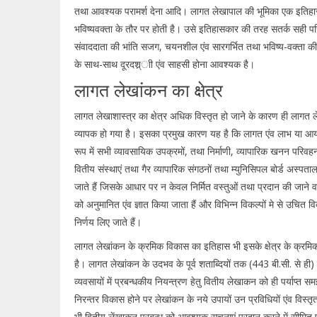
तथा आवश्यक परामर्श देना आदि। लागत लेखापाल की भूमिका एक इतिहा
भविष्यवक्ता के तौर पर होती है। उसे इतिहासकार की तरह सतर्क सही परिश
संवाददाता की भांति सजग, चयनशील एंव सारगर्भित तथा भविष्य-वक्ता क
के साथ-साथ दूरदश्र्ाी एंव साहसी होना आवश्यक है।
लागत लेखांकन का क्षेत्र
लागत लेखाशास्त्र का क्षेत्र अधिक विस्तृत हो जाने के कारण ही लागत ल
व्यापक हो गया है। इसका प्रमुख कारण यह है कि लागत एंव लाभ या आय
रूप में सभी व्यावसायिक उपक्रमों, तथा निर्माणी, व्यापारिक खनन परिव
वितीय संस्थाएं तथा गैर व्यापारिक संगठनों तथा म्युनिसिपल बोर्ड अस्पताल
जाते हैं जिसके आधार पर न केवल निर्मित वस्तुओं तथा प्रदान की जाने वा
को अनुमानित एंव ज्ञात किया जाता हैं और विभिन्न विकल्पों मे से उचित विकल
निर्णय लिए जाते हैं।
लागत लेखांकन के क्रमिक विकास का इतिहास भी इसके क्षेत्र के क्रमिक
है। लागत लेखांकन के उदभव के पूर्व शताब्दियों तक (443 बी.सी. से ही)
व्यवसायों में प्रबन्धकीय नियन्त्रण हेतु वितीय लेखाकन को ही पर्याप्त 
निरन्तर विकास होने पर लेखांकन के नये उपायों उन प्रविधियों एंव विस्
भी वितीय लेंखाकन प्रबन्ध को आवश्यक सूचनाएं प्रदान करने में सीमित एं