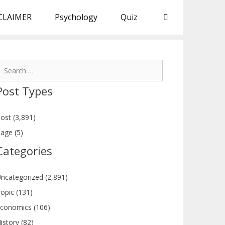
CLAIMER
Psychology
Quiz
earch
or:
Post Types
ost (3,891)
age (5)
Categories
ncategorized (2,891)
opic (131)
conomics (106)
istory (82)