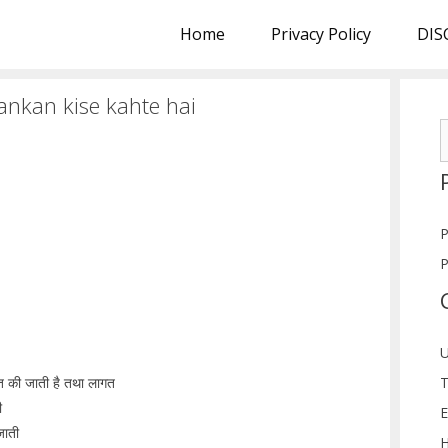
Home
Privacy Policy
DIS
khankan kise kahte hai
S
f
P
P
U
T
त की जाती है तथा लागत
ी
E
जाती
H