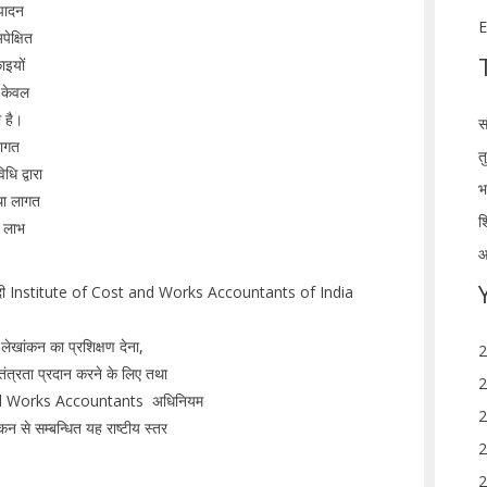
्पादन
E
ेक्षित
ाइयों
 केवल
 है।
स
लागत
त
ि द्वारा
भ
तथा लागत
श
व लाभ
आ
4 मे दी Institute of Cost and Works Accountants of India
लेखांकन का प्रशिक्षण देना,
2
तंत्रता प्रदान करने के लिए तथा
2
t and Works Accountants अधिनियम
2
न से सम्बन्धित यह राष्टीय स्तर
2
2