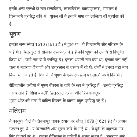
इनके अन्य ग्रन्थों के नाम छन्दविहार, काव्यविवेक, काव्यप्रकाश, रामायण हैं।
चिन्तामणि प्रसिद्ध कवि थे। शुक्ल जी ने इनकी भाषा का लालित्य की प्रशंसा की
है।
भूषण
इनका जन्म संवत् 1610 (1613 ई.) में हुआ था। ये चिन्तामणि और मतिराम के
भाई थे। चित्रकुट से सोलंकी राजारुद्र ने इन्हें कवि भूषण की उपाधि से विभूषित
किया था। उसी नाम से ये प्रसिद्ध हैं। इनका असली नाम क्या था, इसका पता नहीं
चला ये महाराज शिवाजी और छत्रसाल के दरबार में रहे थे, दोनों ने इनका बड़ा मान
किया था। कहते हैं, शिवाजी ने भूषण के एक-एक छन्द पर लाखों रुपये दिये थे।
रीतिकालीन कवियों में भूषण वीररस के कवि के रूप में प्रसिद्ध हैं। उनके प्रसिद्ध
ग्रन्थ तीन हैं. ‘शिवा बावली’, ‘छत्रसाल दशक’ और ‘शिवराजभूषण’।
भूषण ओजभरी भाषा में कवित्त लिखने के कारण बहुत प्रसिद्ध रहे हैं।
मतिराम
ये कानुपर जिले के तिकवापुर नामक स्थान पर संवत् 1678 (1621 ई.) के लगभग
उत्पन्न हुए थे। ये चिन्तामणि और भूषण कवि के भाई थे। ये बूंदी के महाराज भाव
सिंह के यहाँ रहे थे। इनका रीतिकाल के कवियों में अच्छा स्थान है। ‘रसराज’ आरै