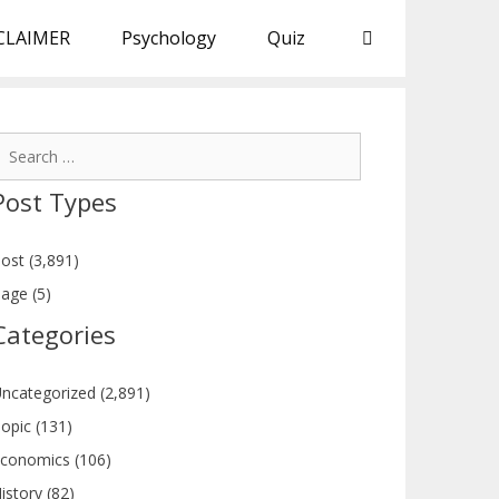
CLAIMER
Psychology
Quiz
earch
or:
Post Types
ost (3,891)
age (5)
Categories
ncategorized (2,891)
opic (131)
conomics (106)
istory (82)