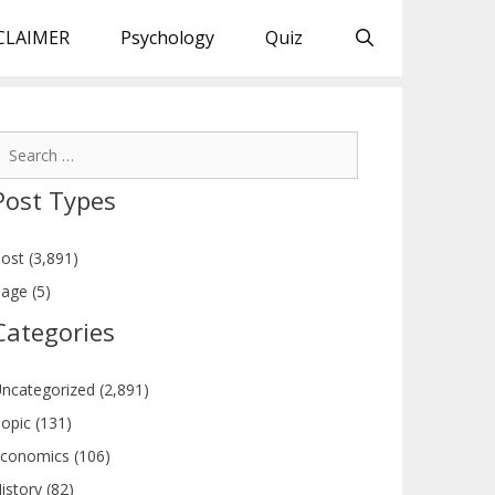
CLAIMER
Psychology
Quiz
earch
or:
Post Types
ost (3,891)
age (5)
Categories
ncategorized (2,891)
opic (131)
conomics (106)
istory (82)