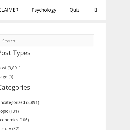
CLAIMER
Psychology
Quiz
earch
or:
Post Types
ost (3,891)
age (5)
Categories
ncategorized (2,891)
opic (131)
conomics (106)
istory (82)