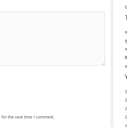
E
स
त
भ
श
आ
2
2
2
 for the next time I comment.
2
2