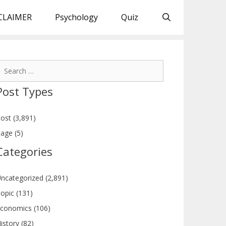
CLAIMER
Psychology
Quiz
earch
or:
Post Types
ost (3,891)
age (5)
Categories
ncategorized (2,891)
opic (131)
conomics (106)
istory (82)