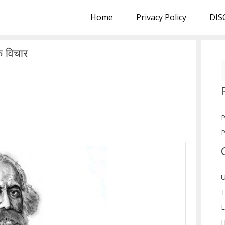
Home
Privacy Policy
DIS
क विचार
S
f
P
P
U
T
E
H