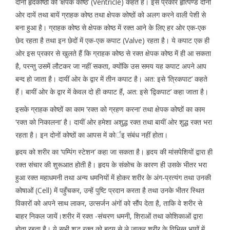
दोनों हृदकोष्ठों को ‘क्षेपक कोष्ठ’ (Ventricle) कहते हैं। इस प्रकार हृत्पिण्ड दोनों
ओर दायें तथा बायें ग्राहक कोष्ठ तथा क्षेपक कोष्ठों को अलग करने वाली पेशी से
बना हुआ है। ग्राहक कोष्ठ से क्षेपक कोष्ठ में रक्त आने के लिए हर ओर एक-एक
छेद रहता है तथा इन छेदों में एक-एक कपाट (Valve) रहता है। ये कपाट एक ही
ओर इस प्रकार से खुलते हैं कि ग्राहक कोष्ठ से रक्त क्षेपक कोष्ठ में ही आ सकता
है, परन्तु उसमें लौटकर जा नहीं सकता, क्योंकि उस समय यह कपाट अपने आप
बन्द हो जाता है। दायीं ओर के द्वार में तीन कपाट है। अत: इसे ‘त्रिकपाट’ कहते
हैं। बायीं ओर के द्वार में केवल दो ही कपाट हैं, अत: इसे ‘द्विकपाट’ कहा जाता है।
इसके ग्राहक कोष्ठों का काम ‘रक्त को ग्रहण करना’ तथा क्षेपक कोष्ठों का काम
‘रक्त को निकालना’ है। दायीं ओर हमेशा अशुद्ध रक्त तथा बायीं ओर शुद्ध रक्त भरा
रहता है। इन दोनों कोष्ठों का आपस में कोर्इ संबंध नहीं होता।
हृदय को शरीर का ‘पम्पिंग स्टेशन’ कहा जा सकता है। हृदय की मांसपेशियों द्वारा ही
रक्त संचार की शुरूआत होती है। हृदय के संकोच के कारण ही उसके भीतर भरा
हुआ रक्त महाधमनी तथा अन्य धमनियों में होकर शरीर के अंग-प्रत्यंग तथा उनकी
कोषाओं (Cell) में पहुँचकर, उन्हें पुष्टि प्रदान करता है तथा उनके भीतर स्थित
विकारों को अपने साथ लाकर, उत्सर्जन अंगों को सौंप देता है, ताकि वे शरीर से
बाहर निकल जायें।शरीर में रक्त -संचरण धमनी, शिराओं तथा कोशिकाओं द्वारा
होता रहता है। ये सभी शुद्ध रक्त को हृदय से ले जाकर शरीर के विभिन्न भागों में