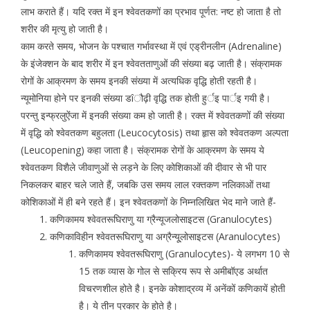
लाभ कराते हैं। यदि रक्त में इन श्वेवतकणों का प्रभाव पूर्णत: नष्ट हो जाता है तो
शरीर की मृत्यु हो जाती है।
काम करते समय, भोजन के पश्चात गर्भावस्था में एवं एड्रीनलीन (Adrenaline)
के इंजेक्शन के बाद शरीर में इन श्वेवतताणुओं की संख्या बढ़ जाती है। संक्रामक
रोगों के आक्रमण के समय इनकी संख्या में अत्यधिक वृद्धि होती रहती है।
न्यूमोनिया होने पर इनकी संख्या डîौढ़ी वृद्धि तक होती हुर्इ पार्इ गयी है।
परन्तु इन्फ्रलुऐंजा में इनकी संख्या कम हो जाती है। रक्त में श्वेवतकणों की संख्या
में वृद्धि को श्वेवतकण बहुलता (Leucocytosis) तथा हृास को श्वेवतकण अल्पता
(Leucopening) कहा जाता है। संक्रामक रोगों के आक्रमण के समय ये
श्वेवतकण विशैले जीवाणुओं से लड़ने के लिए कोशिकाओं की दीवार से भी पार
निकलकर बाहर चले जाते हैं, जबकि उस समय लाल रक्तकण नलिकाओं तथा
कोशिकाओं में ही बने रहते हैं। इन श्वेवतकणों के निम्नलिखित भेद माने जाते हैं-
कणिकामय श्वेवतरूघिराणु या ग्रैन्यूजलोसाइटस (Granulocytes)
कणिकाविहीन श्वेवतरूघिराणु या अग्रैन्यू्लोसाइटस (Aranulocytes)
कणिकामय श्वेवतरूघिराणु (Granulocytes)- ये लगभग 10 से
15 तक व्यास के गोल से सक्रिय रूप से अमीबॉएड अर्थात
विचरणशील होते है। इनके कोशाद्रव्य में अनेंकों कणिकायें होती
है। ये तीन प्रकार के होते है।