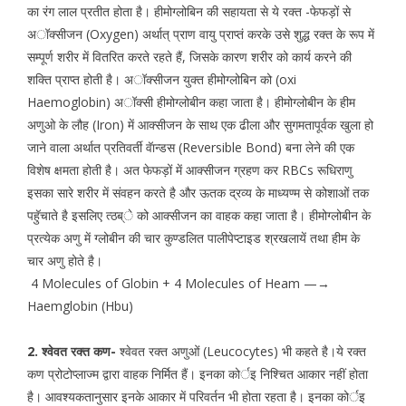
का रंग लाल प्रतीत होता है। हीमोग्लोबिन की सहायता से ये रक्त -फेफड़ों से
अॉक्सीजन (Oxygen) अर्थात् प्राण वायु प्राप्तं करके उसे शुद्ध रक्त के रूप में
सम्पूर्ण शरीर में वितरित करते रहते हैं, जिसके कारण शरीर को कार्य करने की
शक्ति प्राप्त होती है। अॉक्सीजन युक्त हीमोग्लोबिन को (oxi
Haemoglobin) अॉक्सी हीमोग्लोबीन कहा जाता है। हीमोग्लोबीन के हीम
अणुओ के लौह (Iron) में आक्सीजन के साथ एक ढीला और सुगमतापूर्वक खुला हो
जाने वाला अर्थात प्रतिवर्ती वॅान्डस (Reversible Bond) बना लेने की एक
विशेष क्षमता होती है। अत फेफड़ों में आक्सीजन ग्रहण कर RBCs रूधिराणु
इसका सारे शरीर में संवहन करते है और ऊतक द्रव्य के माध्यण्म से कोशाओं तक
पहॅुचाते है इसलिए त्ठब्े को आक्सीजन का वाहक कहा जाता है। हीमोग्लोबीन के
प्रत्येक अणु में ग्लोबीन की चार कुण्डलित पालीपेप्टाइड श्रखलायें तथा हीम के
चार अणु होते है।
4 Molecules of Globin + 4 Molecules of Heam —→
Haemglobin (Hbu)
2. श्वेवत रक्त कण-
श्वेवत रक्त अणुओं (Leucocytes) भी कहते है।ये रक्त
कण प्रोटोप्लाज्म द्वारा वाहक निर्मित हैं। इनका कोर्इ निश्चित आकार नहीं होता
है। आवश्यकतानुसार इनके आकार में परिवर्तन भी होता रहता है। इनका कोर्इ