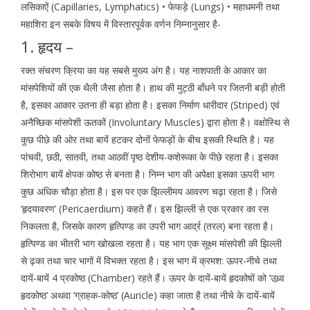
लसिकाऐं (Capillaries, Lymphatics) • फेफड़े (Lungs) • महाधमनी तथा
महाशिरा इन सबके विषय में विस्तारपूर्वक वर्णन निम्नानुसार है-
1. हृदय –
रक्त संचरण क्रिया का यह सबसे मुख्य अंग है। यह नाशपाती के आकार का
मांसपेशियों की एक थैली जैसा होता है। हाथ की मुट्ठी बाँधने पर जितनी बड़ी होती
है, इसका आकार उतना ही बड़ा होता है। इसका निर्माण धारीदार (Striped) एवं
अनैच्छिक मांसपेशी ऊतकों (Involuntary Muscles) द्वारा होता है। वक्षोस्थि से
कुछ पीछे की ओर तथा बायें हटकर दोनों फेफड़ों के बीच इसकी स्थिति है। यह
पांचवी, छठी, सातवी, तथा आठवीं पृष्ठ देशीय-कशेरूका के पीछे रहता है। इसका
शिरोभाग बायें क्षेपक कोष्ठ से बनता है। निम्न भाग की अपेक्षा इसका ऊपरी भाग
कुछ अधिक चौड़ा होता है। इस पर एक झिल्लीमय आवरण चढ़ा रहता है। जिसे
‘हृदयावरण’ (Pericaerdium) कहते हैं। इस झिल्ली से एक प्रकार का रस
निकलता है, जिसके कारण हृत्पिण्ड का उपरी भाग आर्द्र (तरल) बना रहता है।
हृत्पिण्ड का भीतरी भाग खोखला रहता है। यह भाग एक सूक्ष्म मांसपेशी की झिल्ली
से ढ़का तथा चार भागों में विभक्त रहता है। इस भाग में क्रमश: ऊपर-नीचे तथा
दायें-बायें 4 प्रकोष्ठ (Chamber) रहते हैं। ऊपर के दायें-बायें हृदकोषों को ‘उध्र्व
हृदकोष्ठ’ अथवा ‘ग्राहक-कोष्ठ’ (Auricle) कहा जाता है तथा नीचे के दायें-बायें