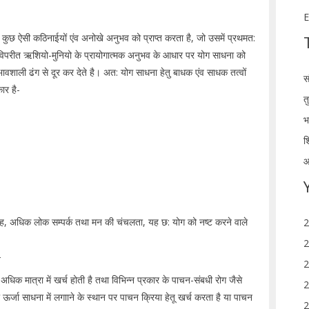
E
 कुछ ऐसी कठिनाईयों एंव अनोखे अनुभव को प्राप्त करता है, जो उसमें प्रथमत:
 विपरीत ऋशियो-मुनियो के प्रायोगात्मक अनुभव के आधार पर योग साधना को
भावशाली ढंग से दूर कर देते है। अत: योग साधना हेतु बाधक एंव साधक तत्वों
स
ार है-
त
भ
श
आ
, अधिक लोक सम्पर्क तथा मन की चंचलता, यह छ: योग को नष्ट करने वाले
2
2
-
2
अधिक मात्रा में खर्च होती है तथा विभिन्न प्रकार के पाचन-संबधी रोग जैसे
2
र्जा साधना में लगााने के स्थान पर पाचन क्रिया हेतू खर्च करता है या पाचन
2