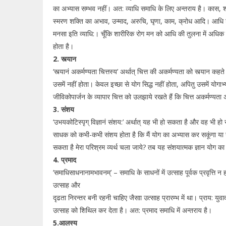
का अभ्यास सम्भव नहीं। अत: व्याधि समाधि के लिए अन्तराय है। कास, श्व
स्मरण शक्ति का अभाव, उन्माद, अरुचि, घृणा, काम, क्रोध आदि। आधि शब्द
मनसा इति व्याधि:। चूँकि शारीरिक रोग मन को आधि की तुलना में अधिक क
होता है।
2. स्त्यान
‘स्त्यानं अकर्मण्यता चित्तस्य’ अर्थात् चित्त की अकर्मण्यता को स्त्यान कहते
उसमें नहीं होता। केवल इच्छा से योग सिद्ध नहीं होता, अपितु उसमें योग
जीविकोपार्जन के व्यापार चित्त को उलझाये रखते हैं कि चित्त अकर्मण्यता
3. संशय
‘उभयकोटिस्पृग् विज्ञानं संशय:’ अर्थात् यह भी हो सकता है और वह भी ह
साधक को कभी-कभी संशय होता है कि मैं योग का अभ्यास कर सकूंगा या नही
सकता है मेरा परिश्रम व्यर्थ चला जाये? तब यह संशयात्मक ज्ञान योग का
4. प्रमाद
‘समाधिसाधनानामभावनम्’ – समाधि के साधनों में उत्साह पूर्वक प्रवृत्ति न
उत्साह और
दृढता निरन्तर बनी रहनी चाहिए जैसाा उत्साह प्रारम्भ में था। प्राय: यु
उत्साह को शिथिल कर देता है। अत: प्रमाद समाधि में अन्तराय है।
5.आलस्य