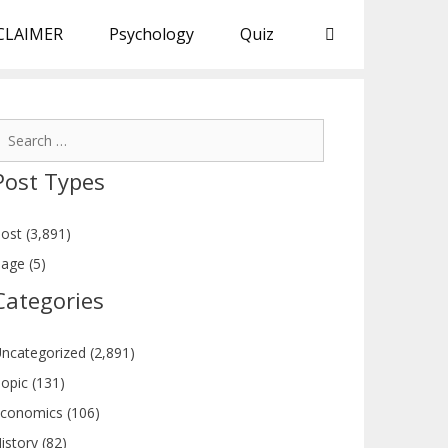
CLAIMER
Psychology
Quiz
earch
or:
Post Types
ost (3,891)
age (5)
Categories
ncategorized (2,891)
opic (131)
conomics (106)
istory (82)