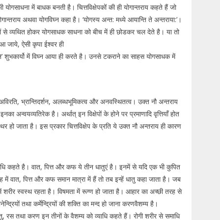
ाधना में बाधक बनती है। चित्तविक्षेपकों की ही योगान्तराय कहते हैं जो
ं योगान्तराय अथवा योगविघ्न कहा है। ‘योगस्य अन्त: मध्ये आयान्ति ते अन्तराया:’।
िघ्नों से व्यथित होकर योगसाधक साधना को बीच में ही छोडकर चल देते है। या तो
 आ जाये, ऐसी कृपा ईश्वर ही
ि’ शुभकार्यो में विघ्न आया ही करते है। उनसे टकराने का साहस योगसाधक में
्य, अविरति, भ्रान्तिदर्शन, अलब्धभूमिकत्व और अनवस्थितत्व। उक्त नौ अन्तराय
 इनका अन्वयव्यतिरेक है। अर्थात् इन विक्षेपों के होने पर प्रमाणादि वृत्तियॉं होत
त स्थिर हो जाता है। इस प्रकार चित्तविक्षेप के प्रति ये उक्त नौ अन्तराय ही कारण
याधि कहते है। वात, पित्त और कफ ये तीन धातुएं है। इनमें से यदि एक भी कुपित
ं वात, पित्त और कफ समान मात्रा में हैं तो तब इन्हें धातु कहा जाता है। जब
ें शरीर स्वस्थ रहता है। विषमता में रूग्ण हो जाता है। आहार का अच्छी तरह से
न्द्रियों तथा कर्मेन्द्रियों की शक्ति का मन्द हो जाना करणवैशम्य है।
, रस तथा करण इन तीनों के वैशम्य को व्याधि कहते हैं। रोगी शरीर से समाधि