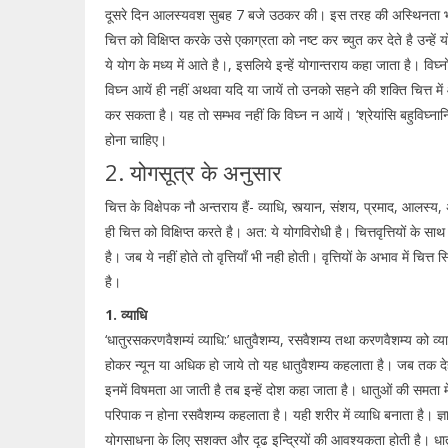
दूसरे दिन आलस्यवश सुबह 7 बजे उठकर की। इस तरह की अस्थिनता भी योगस
चित्त को विक्षिप्त करके उसे एकाग्रता को नष्ट कर च्युत कर देते है उन्हे
ये योग के मध्य में आते है।, इसलिये इन्हें योगान्तराय कहा जाता है। व
विघ्न आयें ही नहीं अथवा यदि या जायें तो उनको सहने की शक्ति चित्त में
कर सकता है। यह तो सम्भव नहीं कि विघ्न न आयें। ‘श्रेयांसि बहुविघ्नान
होना चाहिए।
2. योगसूत्र के अनुसार
चित्त के विक्षेपक नौ अन्तराय हैं- व्याधि, स्त्यान, संशय, प्रमाद, आलस
ही चित्त को विक्षिप्त करते है। अत: ये योगविरोधी है। चित्तवृत्तियों के साथ
है। जब ये नहीं होते तो वृत्तियॉं भी नही होती। वृत्तियों के अभाव में चित्
है।
1. व्याधि
‘धातुरसकरणवैशम्यं व्याधि:’ धातुवैशम्य, रसवैशम्य तथा करणवैशम्य को व्
होकर न्यून या अधिक हो जाये तो यह धातुवैशम्य कहलाता है। जब तक देह मे
इनमें विषमता आ जाती है तब इन्हें दोश कहा जाता है। धातुओं की समता म
परिपाक न होना रसवैशम्य कहलाता है। यही शरीर में व्याधि बनाता है। ज्ञाने
योगसाधना के लिए सशक्त और दृढ इन्द्रियों की आवश्यकता होती है। धातु