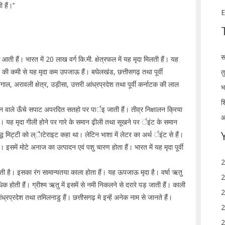
 हैं।’’
E
स
ती हैं। भारत में 20 लाख वर्ग कि.मी. क्षेत्रफल में यह मृदा मिलती हैं। यह
 की कमी से यह मृदा कम उपजाऊ हैं। बघेलखंड, छत्तीसगढ़ तथा पूर्वी
त
बंगाल, अरावली क्षेत्र, उड़ीसा, उत्तरी आंध्रप्रदेश तथा पूर्वी कर्नाटक की लाल
भ
श
ान वाले ऊँचे सपाट अपरदित सतहो पर पार्इ जाती हैं। तीव्र निक्षालन क्रिया
आ
हैं। यह मृदा गीली होने पर गारे के समान ढ़ीली तथा सूखने पर र्इंट के समान
ध मिट्टी को ल्ैाटेराइट कहा था। लेटिन भाशा में लेटर का अर्थ र्इंट से हैं।
 हैं। इसमें मोटे अनाज का उत्पादन एवं पशु चारण होता हैं। भारत में यह मृदा पूर्वी
2
जाती है। इसका रंग सामान्यतया काला होता हैं। यह ऊपजाऊ मृदा है। वर्षा ऋतु
2
 होती हैं। ग्रीश्म ऋतु में इसमें से नमी निकलने से दरारे पड़ जाती हैं। काली
2
 आंध्रप्रदेश तथा तमिलनाडु हैं। छत्तीसगढ़ मे इन्हें अनेक नाम से जानते हैं।
2
2