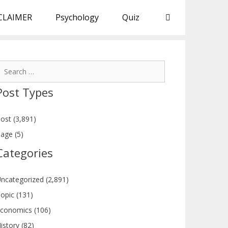
CLAIMER
Psychology
Quiz
earch
or:
Post Types
ost (3,891)
age (5)
Categories
ncategorized (2,891)
opic (131)
conomics (106)
istory (82)