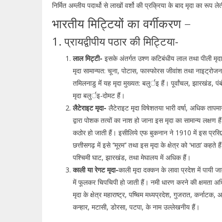
निर्मित अम्लीय पदार्थो से लाखों वर्शो की प्रक्रिया के बाद मृदा का रूप लेती
भारतीय मिट्टियों का वर्गीकरण –
1. प्रायद्वीपीय पठार की मिट्टिया-
लाल मिट्टी-
इसके अंतर्गत उश्ण कटिबंधीय लाल तथा पीली मृदा आ
मृदा सामान्यत: चूना, पोटास, फास्फोरस जीवांश तथा नाइट्रोजन
तमिलनाडु मेंं यह मृदा मुख्यत: बलुर्इ हैं। पूर्वांचल, झारखंड, पं
मृदा बलुर्इ-दोमट हैं।
लैटेराइट मृदा-
लैटेराइट मृदा विषेशतया भारी वर्षा, अधिक तापम
द्वारा पोशक तत्वों का नाश हो जाना इस मृदा का सामान्य लक्षण 
कठोर हो जाती हैं। इसीलिये एफ बुकनान ने 1910 में इस प्रसिद्
छत्तीसगढ़ में इसे ‘‘मूरम’’ तथा इस मृदा के क्षेत्र को ‘भाठा’ कहते
पश्चिमी घाट, झारखंड, तथा मेघालय में अधिक हैं।
काली या रेगट मृदा-
काली मृदा दक्कन के लावा प्रदेश में पायी 
में फूलकर चिपचिपी हो जाती हैं। नमी धारण करने की क्षमता अधिक
मृदा के क्षेत्र महाराष्ट्र, पष्चिम मध्यप्रदेश, गुजरात, कर्नाटक,
कन्हार, मटासी, डोरसा, पटपा, के नाम उल्लेखनीय हैं।