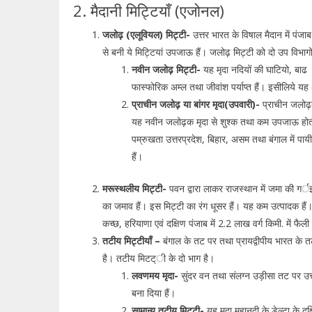
2. मैदानी मिट्टियाँ (एजोनल)
जलोढ़ (एलूवियल) मिट्टी-
उत्तर भारत के विषाल मैदान में पंज
से बनी ये मिट्टियां उपजाऊ हैं। जलोढ़ मिट्टी को दो उप विभागों म
नवीन जलोढ़ मिट्टी-
यह मृदा नदियों की घाटियो, बाढ के
फास्फोरिक अम्ल तथा जीवांश पर्याप्त हैं। इसीलिये यह
प्राचीन जलोढ़ या बांगर मृदा(उपवारी)-
प्राचीन जलोढ़
यह नवीन जलोढ़क मृदा से शुश्क तथा कम उपजाऊ होती
पम्रुखता उत्तरप्रदेश, बिहार, असम तथा बंगाल में पायी
हैं।
मरूस्थलीय मिट्टी-
पवन द्वारा लाकर राजस्थान में जमा की गर्इ ब
का जमाव हैं। इस मिट्टी का रंग धूसर हैं। यह कम उत्पादक हैं।
कच्छ, हरियाणा एवं दक्षिण पंजाब में 2.2 लाख वर्ग किमी. में फैली
तटीय मिट्टीयाँ –
बंगाल के तट पर तथा प्रायद्वीपीय भारत के त
है। तटीय मिटट्ी के दो भाग है।
लवणमय मृदा-
सुंदर वन तथा संलग्न उड़ीसा तट पर उत्
बना दिया हैं।
सामान्य तटीय मिट्टी-
यह मृदा महानदी के डेल्टा के दक