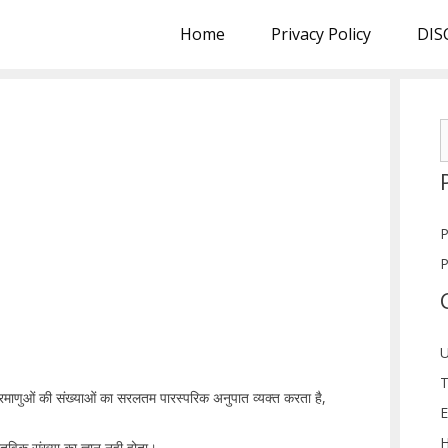
Home
Privacy Policy
DIS
S
f
P
P
U
T
परमाणुओं की संख्याओं का सरलतम पारस्परिक अनुपात व्यक्त करता है,
E
H
स्तविक संख्या का ज्ञान नही होता।