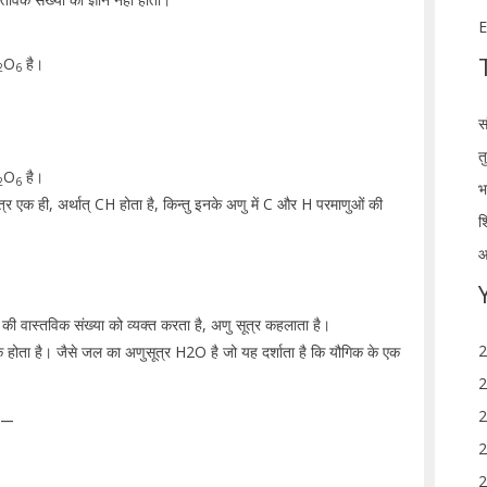
E
O
है।
2
6
स
त
O
है।
2
6
भ
ूत्र एक ही, अर्थात् CH होता है, किन्तु इनके अणु में C और H परमाणुओं की
श
आ
 की वास्तविक संख्या को व्यक्त करता है, अणु सूत्र कहलाता है।
2
ंक होता है। जैसे जल का अणुसूत्र H2O है जो यह दर्शाता है कि यौगिक के एक
2
 –
2
2
2