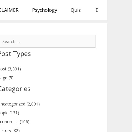
CLAIMER
Psychology
Quiz
earch
or:
Post Types
ost (3,891)
age (5)
Categories
ncategorized (2,891)
opic (131)
conomics (106)
istory (82)