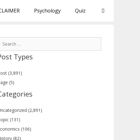
CLAIMER
Psychology
Quiz
earch
or:
Post Types
ost (3,891)
age (5)
Categories
ncategorized (2,891)
opic (131)
conomics (106)
istory (82)