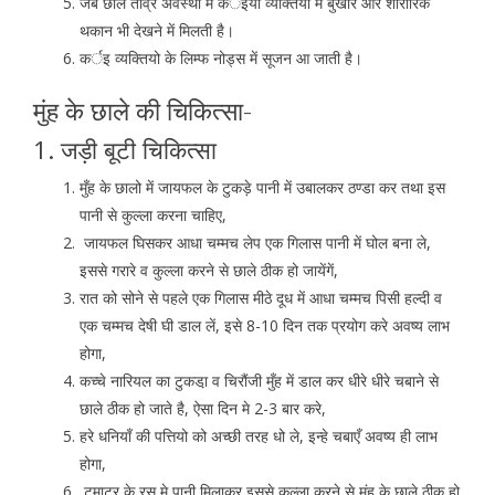
जब छाले तीव्र अवस्था में कर्इयो व्यक्तियो में बुखार और शारीरिक
थकान भी देखने में मिलती है।
कर्इ व्यक्तियो के लिम्फ नोड्स में सूजन आ जाती है।
मुंह के छाले की चिकित्सा-
1. जड़ी बूटी चिकित्सा
मुँह के छालो में जायफल के टुकड़े पानी में उबालकर ठण्डा कर तथा इस
पानी से कुल्ला करना चाहिए,
जायफल घिसकर आधा चम्मच लेप एक गिलास पानी में घोल बना ले,
इससे गरारे व कुल्ला करने से छाले ठीक हो जायेंगें,
रात को सोने से पहले एक गिलास मीठे दूध में आधा चम्मच पिसी हल्दी व
एक चम्मच देषी घी डाल लें, इसे 8-10 दिन तक प्रयोग करे अवष्य लाभ
होगा,
कच्चे नारियल का टुकडा़ व चिरौंजी मुँह में डाल कर धीरे धीरे चबाने से
छाले ठीक हो जाते है, ऐसा दिन मे 2-3 बार करे,
हरे धनियाँ की पत्तियो को अच्छी तरह धो ले, इन्हे चबाएँ अवष्य ही लाभ
होगा,
टमाटर के रस मे पानी मिलाकर इससे कुल्ला करने से मुंह के छाले ठीक हो