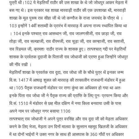
पुत्री थी।102 ये मेड़तियाँ राठौर की उस शाखा के थे जो जोधपुर आकर मेड़ता में
बस गए थे। इस प्रकार यह शाखा मारवाड़ी राठौर की एक उपशाखा थी, मारवाड़ी
शाखा के मूल पुरूष राव सीहा जी थे जो कन्नौज के राजा जयचंद के पौत्र थे ।
103 इन्होंनें 14वीं शताब्दी के प्रारंभ में मारवाड़ में अपना राज्य स्थापित किया था
। 104 इनके पश्चात् राव आसथान जी, राव जालणसीजी, राव छाड़ा जी, राव
तोड़ा जी, राव सल्खाजी, राव वीरमजी, राव चूड़ा जी, राव कान्हाजी, राव सताजी,
राव रिडमल जी, क्रमशः राठौर राज्य के शासक हुए। तत्पश्चात् गद्दी पर मेड़तियाँ
शासक के प्रर्वतक दूदाजी के पिताजी राव जोधाजी को प्राप्त हुआ जिन्होंने जोधपुर
की नींव रखी ।
मेड़तियाँ शाखा के प्रवर्तक राव दूदा, राव जोधा जी के चौथे पुत्र थें इनका जन्म
वि.स. 1417 में आषाढ़ शुक्ल को मारवाड़ की तत्कालीन राजधानी मंडोवर में हुआ
था।105 पैतृक राजधानी मंडोवर पर राणा कुंभा का अधिकार हो गया था अतः
इनके पिता राव जोधा जी ने पैतृक राज्य की प्राप्ति के लिए पुनः प्रयत्न किया और
वि.सं. 1510 में मंडोवर से छह मील दक्षिण में नया किला बनवाया उसी के पास
अपने नाम पर जोधपुर नगर बसाया 1106
तत्पश्चात् राव जोधाजी ने अपने पुत्र वरसिंह और राव दूदा जी को मेड़ता अधिकार
करने के लिए भेजा, मेड़ता उन दिनों मालवा के सुल्तान महमूद खिलजी के अधिकार
में था दोनों भाईयों ने उक्त नगर के साथ ही आसपास के 360 गाँवों पर अधिकार