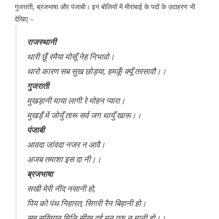
गुजराती, ब्रजभाषा और पंजाबी।
इन बोलियों में मीरांबाई के पदों के उदाहरण भी
देखिए –
राजस्थानी
थारी छूँ रमैया मोसूँ नेह निभावो।
थारो कारण सब सुख छोड़या, हमकूँ क्यूँ तरसावौ।।
गुजराती
मुखड़ानी माया लागी रे मोहन प्यारा।
मुखड़ँ में जोयुँ तारू सर्व जग थायुँ खारू।।
पंजाबी
आवदा जांवदा नजर न आवै।
अजब तमाशा इस दा नी।।
ब्रजभाषा
सखी मेरी नींद नसानी हो,
पिय को पंथ निहारत, सिगरी रैन बिहानी हो।
सब सखियन मिलि सीख दई मन एक न मानी हो।।