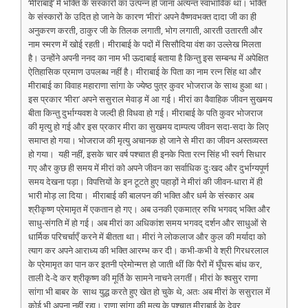
‘मीराबाई’ में भक्ति के संस्कारों का उत्पन्न हो जाना अत्यन्त स्वाभाविक था। भक्ति
के संस्कारों के उदित हो जाने के कारण ‘मीरां’ अपने वैष्णवभक्त दादा जी का ही
अनुकरण करती, ठाकुर जी के तिलक लगाती, भोग लगाती, आरती उतारती और
नाम स्मरण में खोई रहती। मीराबाई के पदों में सिसौदिया वंश का उल्लेख मिलता
है। उन्होंने अपनी ननद का नाम भी ऊदाबाई बताया है किन्तु इस सम्बन्ध में अपेक्षित
ऐतिहासिक प्रमाण उपलब्ध नहीं है। मीराबाई के पिता का नाम रत्न सिंह था और
मीराबाई का विवाह महाराणा सांगा के ज्येष्ठ पुत्र कुवर भोजराज के साथ हुआ था।
इस प्रकार ‘मीरा’ अपने ससुराल मेवाड़ में आ गई। मीरां का वैवाहिक जीवन सुखमय
बीता किन्तु दुर्भाग्यवश वे जल्दी ही विधवा हो गई। मीराबाई के पति कुवर भोजराज
की मृत्यु हो गई और इस प्रकार मीरा का सुखमय दाम्पत्य जीवन सदा-सदा के लिए
समाप्त हो गया। भोजराज की मृत्यु अचानक हो जाने से मीरा का जीवन अस्तव्यस्त
हो गया। यही नहीं, इसके चार वर्ष पश्चात ही इनके पिता रत्न सिंह भी स्वर्ग सिधार
गए और कुछ ही समय में मीरां को अपने जीवन का सर्वाधिक दुःखद और दुर्भाग्यपूर्ण
समय देखना पड़ा। विपत्तियों के इन टूटते हुए पहाड़ों ने मीरां की जीवन-धारा में ही
भारी मोड़ ला दिया। मीराबाई की बालपन की भक्ति और धर्म के संस्कार अब
श्रीकृष्ण प्रेमामृत में एकतान हो गए। अब उनकी एकमात्र रुचि भगवद् भक्ति और
साधु-संगति में हो गई। अब मीरां का अधिकांश समय भगवद् दर्शन और साधुओं से
धार्मिक परिचर्चाएँ करने में बीतता था। मीरां ने लोकलाज और कुल की मर्यादा को
त्याग कर अपने आराध्य की भक्ति आरम्भ कर दी। कभी-कभी वे श्री गिरधरलाल
के प्रेमामृत का पान कर इतनी प्रेमोन्मत्त हो जाती थीं कि पैरों में घूँघरू बांध कर,
ताली दे-दे कर श्रीकृष्ण की मूर्ति के सामने नाचने लगतीं। मीरां के श्वसुर राणा
सांगा भी बाबर के साथ युद्ध करते हुए खेत हो चुके थे, अतः अब मीरां के ससुराल में
कोई भी अपना नहीं रहा। राणा सांगा की मृत्यु के पश्चात मीराबाई के देवर