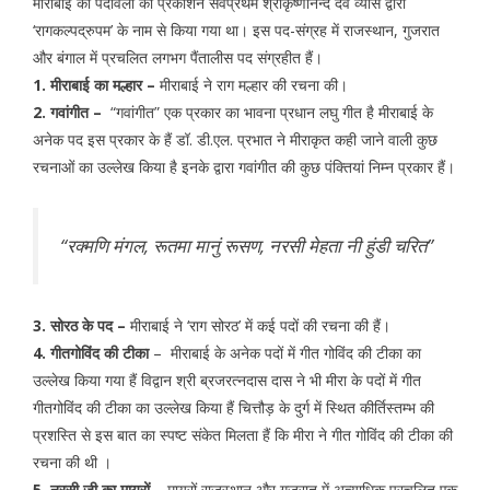
मीराबाई की पदावली का प्रकाशन सर्वप्रथम श्रीकृष्णानन्द देव व्यास द्वारा
‘रागकल्पद्रुपम’ के नाम से किया गया था। इस पद-संग्रह में राजस्थान, गुजरात
और बंगाल में प्रचलित लगभग पैंतालीस पद संग्रहीत हैं।
1. मीराबाई का मल्हार –
मीराबाई ने राग मल्हार की रचना की।
2. गवांगीत –
“गवांगीत” एक प्रकार का भावना प्रधान लघु गीत है मीराबाई के
अनेक पद इस प्रकार के हैं डॉ. डी.एल. प्रभात ने मीराकृत कही जाने वाली कुछ
रचनाओं का उल्लेख किया है इनके द्वारा गवांगीत की कुछ पंक्तियां निम्न प्रकार हैं।
“रक्मणि मंगल, रूतमा मानुं रूसण, नरसी मेहता नी हुंडी चरित”
3. सोरठ के पद –
मीराबाई ने ‘राग सोरठ’ में कई पदों की रचना की हैं।
4. गीतगोविंद की टीका
– मीराबाई के अनेक पदों में गीत गोविंद की टीका का
उल्लेख किया गया हैं विद्वान श्री ब्रजरत्नदास दास ने भी मीरा के पदों में गीत
गीतगोविंद की टीका का उल्लेख किया हैं चित्तौड़ के दुर्ग में स्थित कीर्तिस्तम्भ की
प्रशस्ति से इस बात का स्पष्ट संकेत मिलता हैं कि मीरा ने गीत गोविंद की टीका की
रचना की थी ।
5. नरसी जी का मायरों –
मायरों राजस्थान और गुजरात में अत्याधिक प्रचलित एक