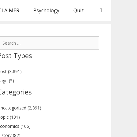
CLAIMER
Psychology
Quiz
earch
or:
Post Types
ost (3,891)
age (5)
Categories
ncategorized (2,891)
opic (131)
conomics (106)
istory (82)