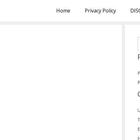
Home
Privacy Policy
DIS
S
f
P
P
U
T
E
H