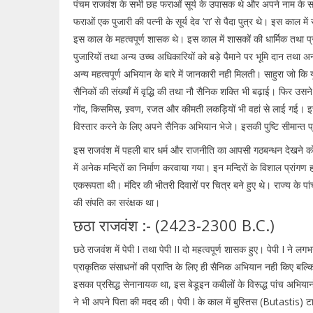
पंचम राजवंश के सभी छह फराओं सूर्य के उपासक थे और अपने नाम के सा
फराओं एक पुजारी की पत्नी के सूर्य देव ‘रा’ से पैदा पुत्र थे। इस काल मे
इस काल के महत्वपूर्ण शासक थे। इस काल में शासकों की धार्मिक तथा प्
पुजारियों तथा अन्य उच्च अधिकारियों को बड़े पैमाने पर भूमि दान तथा 
अन्य महत्वपूर्ण अभियान के बारे में जानकारी नही मिलती। साहुरा जो कि 
सैनिकों की संख्याँ में वृद्धि की तथा नौ सैनिक शक्ति भी बढ़ाई। फिर 
गोंद, किसमिस, स्र्वण, रजत और कीमती लकड़ियों भी वहां से लाई गई। इ
विस्तार करने के लिए अपने सैनिक अभियान भेजे। इसकी पुष्टि सीमान्त प्
इस राजवंश में पहली बार धर्म और राजनीति का आपसी गठबन्धन देखने को मि
में अनेक मन्दिरों का निर्माण करवाया गया। इन मन्दिरों के विशाल प्रांगण होत
एकरूपता थी। मंदिर की भीतरी दिवारों पर चित्र बने हुए थे। राज्य के 
की संपति का सरंक्षक था।
छठा राजवंश :- (2423-2300 B.C.)
छठे राजवंश में पेपी I तथा पेपी II दो महत्वपूर्ण शासक हुए। पेपी I
प्राकृतिक संसाधनों की प्राप्ति के लिए ही सैनिक अभियान नही किए बल
इसका प्रसिद्ध सेनानायक था, इस बेडूइन कबीलों के विरूद्ध पांच अभियान
ने भी अपने पिता की मदद की। पेपी I के काल में बुस्तिस (Butastis