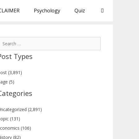
CLAIMER
Psychology
Quiz
earch
or:
Post Types
ost (3,891)
age (5)
Categories
ncategorized (2,891)
opic (131)
conomics (106)
istory (82)