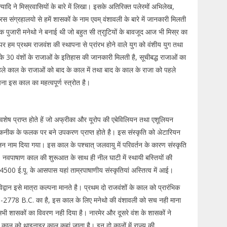
त्यादि ने मिस्रवासियों के बारे में लिखा। इसके अतिरिक्त पलेरमों अभिलेख,
 संग्रहालयो से हमें शासकों के नाम एवम् वंशावली के बारे में जानकारी मिलती
 पुजारी मनेथो ने बनाई थी जो बहुत सी त्राुटियों के बावजूद आज भी मिस्र का
म प्रथम राजवंश की स्थापना से प्रांरभ होने वाले युग को वंशीय युग तथा
्र के 30 वंशों के राजाओं के इतिहास की जानकारी मिलती है, सूचीबद्ध राजाओं का
पहले काल के राजाओं को बाद के काल में तथा बाद के काल के राजा को पहले
ा इस काल का महत्वपूर्ण स्त्रोत है।
स
 अवशेष प्राप्त होते हें जो अफ्रीका और यूरोप की एबेविलियन तथा एशूलियन
तकनीक के फलक पर बने उपकरण प्राप्त होते है। इस संस्कृति को अेटारियन
िन नाम दिया गया। इस काल के पश्चात् जलवायु में परिवर्तन के कारण संस्कृति
ू. नवपाषाण काल की शुरूआत के साथ ही नील घाटी में स्थायी बस्तियों की
00 ई.पू. के आसपास यहां ताम्रपाषाणीय संस्कृतियां अस्तित्व में आई।
द्वान इसे मात्रा कल्पना मानते है। प्रथम दो राजवंशों के काल को प्रारंभिक
778 B.C. का है, इस काल के लिए मनेथो की वंशावली को सच नही माना
 शासकों का विवरण नही दिया है। नारमेर और दूसरे वंश के शासकों ने
काल को थाइनाइर काल कहां जाता है। इन दो कालों में राज्य की