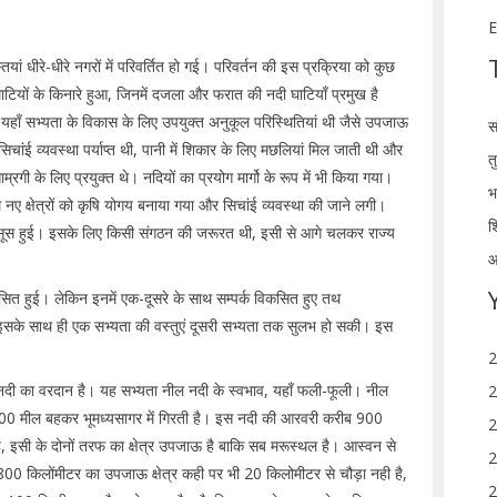
E
ियां धीरे-धीरे नगरों में परिवर्तित हो गई। परिवर्तन की इस प्रक्रिया को कुछ
 घाटियों के किनारे हुआ, जिनमें दजला और फरात की नदी घाटियाँ प्रमुख है
 यहाँ सभ्यता के विकास के लिए उपयुक्त अनुकूल परिस्थितियां थी जैसे उपजाऊ
स
ांई व्यवस्था पर्याप्त थी, पानी में शिकार के लिए मछलियां मिल जाती थी और
त
गी के लिए प्रयुक्त थे। नदियों का प्रयोग मार्गो के रूप में भी किया गया।
भ
थ नए क्षेत्रों को कृषि योगय बनाया गया और सिचांई व्यवस्था की जाने लगी।
श
 महसूस हुई। इसके लिए किसी संगठन की जरूरत थी, इसी से आगे चलकर राज्य
आ
से विकसित हुई। लेकिन इनमें एक-दूसरे के साथ सम्पर्क विकसित हुए तथ
। इसके साथ ही एक सभ्यता की वस्तुएं दूसरी सभ्यता तक सुलभ हो सकी। इस
2
ल नदी का वरदान है। यह सभ्यता नील नदी के स्वभाव, यहाँ फली-फूली। नील
2
र 6100 मील बहकर भूमध्यसागर में गिरती है। इस नदी की आरवरी करीब 900
2
ै, इसी के दोनों तरफ का क्षेत्र उपजाऊ है बाकि सब मरूस्थल है। आस्वन से
2
र यह 800 किलोंमीटर का उपजाऊ क्षेत्र कही पर भी 20 किलोमीटर से चौड़ा नही है,
2