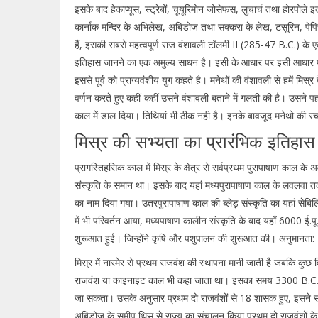
इसके बाद हेकाप्यूस, स्ट्रेबों, चूयूरिमोन जोसेफस, लुचार्च तथा होरपोले इ
कार्नाक मन्दिर के अभिलेख, अबिडोज तथा सक्करा के लेख, टसूरिन, पेपिरस
हैं, इसकी सबसे महत्वपूर्ण राज वंशावली टॉलमी II (285-47 B.C.) के एक
इतिहास जानने का एक अमुल्य साधन है। इसी के आधार पर इसी आधार पर ह
इससे पूर्व को प्राग्यवंशीय युग कहते है। मनेथों की वंशावली से हमें मिस
वर्णन करते हुए कहीं-कहीं उसने वंशावली बताने में गलती की है। उसने 
काल में डाल दिया। तिथियां भी ठीक नही है। इनके बावजूद मनेथो की रचन
मिस्र की सभ्यता का प्रारंभिक इतिहा
प्रागस्तिहसिक काल में मिस्र के क्षेत्र से सर्वप्रथम पुरापाषाण काल के
संस्कृति के समान था। इसके बाद यहां मध्यपुरापाषाण काल के लवलवा 
का नाम दिया गया। उतरपुरापाषाण काल की ब्लेड़ संस्कृति का यहां सेबिल
में भी परिवर्तन आया, मध्यपाषाण कालीन संस्कृति के बाद यहाँ 6000 ई.प
शुरूआत हुई। जिन्होंने कृषि और पशुपालन की शुरूआत की। अनुमानता: 45
मिस्र में नारमेर से प्रथम राजवंश की स्थापना मानी जाती है जबकि कुछ वि
राजवंश या काइनाइट काल भी कहा जाता था। इसका समय 3300 B.C.-2
जा सकता। उसके अनुसार प्रथम दो राजवंशों से 18 शासक हुए, इसने सभी
अबिडोज के समीप थिस से राज्य का संचालन किया प्रथम दो राजवंशों के 