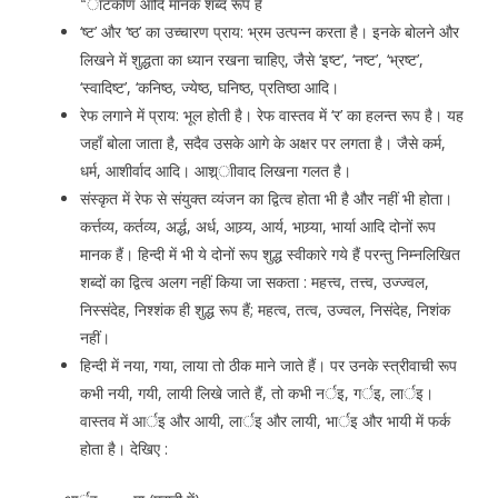
“ाटकोण आदि मानक शब्द रूप हैं
‘ष्ट’ और ‘ष्ठ’ का उच्चारण प्राय: भ्रम उत्पन्न करता है। इनके बोलने और
लिखने में शुद्धता का ध्यान रखना चाहिए, जैसे ‘इष्ट’, ‘नष्ट’, ‘भ्रष्ट’,
‘स्वादिष्ट’, ‘कनिष्ठ, ज्येष्ठ, घनिष्ठ, प्रतिष्ठा आदि।
रेफ लगाने में प्राय: भूल होती है। रेफ वास्तव में ‘र’ का हलन्त रूप है। यह
जहाँ बोला जाता है, सदैव उसके आगे के अक्षर पर लगता है। जैसे कर्म,
धर्म, आशीर्वाद आदि। आश्र्ाीवाद लिखना गलत है।
संस्कृत में रेफ से संयुक्त व्यंजन का द्वित्व होता भी है और नहीं भी होता।
कर्त्तव्य, कर्तव्य, अर्द्ध, अर्ध, आय्र्य, आर्य, भाय्र्या, भार्या आदि दोनों रूप
मानक हैं। हिन्दी में भी ये दोनों रूप शुद्ध स्वीकारे गये हैं परन्तु निम्नलिखित
शब्दों का द्वित्व अलग नहीं किया जा सकता : महत्त्व, तत्त्व, उज्ज्वल,
निस्संदेह, निश्शंक ही शुद्ध रूप हैं; महत्व, तत्व, उज्वल, निसंदेह, निशंक
नहीं।
हिन्दी में नया, गया, लाया तो ठीक माने जाते हैं। पर उनके स्त्रीवाची रूप
कभी नयी, गयी, लायी लिखे जाते हैं, तो कभी नर्इ, गर्इ, लार्इ।
वास्तव में आर्इ और आयी, लार्इ और लायी, भार्इ और भायी में फर्क
होता है। देखिए :