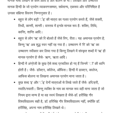
मानक भाषा लिखने के काम आती है और बोलने के भी। लिखित और उच्चरित
मानक हिन्दी के जो प्रयोग व्याकरणसम्मत, सर्वमान्य, एकरूप और परिनिष्ठित है
उनका संक्षिप्त विवरण निम्नानुसार है।
बहुत से लोग बड़ी ‘र्इ’ की मात्रा का गलत प्रयोग करते हैं, जैसे शक्ती,
तिथी, कान्ती, शान्ती। वास्तव में इनके मानक रूप है- शक्ति, तिथि,
कान्ति, शान्ति आदि।
बहुत से लोग ‘ऋ’ को रि बोलते हैं जैसे रिण, रीता। यह अमानक प्रयोग है;
किन्तु ‘ऋ’ अब शुद्ध स्वर नहीं रह गया है। उच्चारण में ‘रि’ को ‘ऋ’ का
उच्चारण स्वीकार कर लिया गया है किन्तु लिखने में संस्कृत शब्दों में ‘ऋ’ ही
मानक प्रयोग है जैसे- ऋण, ऋता आदि।
हिन्दी में अंग्रेजी के कुछ ऐसे शब्द प्रचलित हो गए हैं जिनमें ‘ॉ’ की ध्वनि
होती है। जैसे- डॉक्टर, कॉलेज, ऑफिस। हिन्दी में डाक्टर, कालेज,
आफिस बोलना या लिखना अमानक प्रयोग माना जाता है।
कुछ शब्द ‘इ’ और ‘र्इ’ देनों मात्राओं से लिखे जाते हैं जैसे- हरि/हरी,
स्वाति/स्वाती। किन्तु व्यक्ति के नाम का मानक रूप वही माना जाता है जो
नियम द्वारा मान्य है या वह स्वयं लिखता है जैसे-डॉ. हरीसिंह गौर
विश्वविद्यालय सही है, डॉ. हरिसिंह गौर विश्वविद्यालय नहीं, क्योंकि डॉ.
हरीसिंह, अपना नाम हरीसिंह लिखते थे।