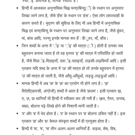
‘स्थार्इ’ अमानक है, मानक ‘स्थायी’ है।
हिन्दी में आजकल अनुनासिक चिह्न चन्द्रबिन्दु(ँ) के स्थान पर अनुस्वार
लिखा जाने लगा है, जैसे ‘हँस’ के स्थान पर ‘हंस’। ऐसा लोग लापरवाही के
कारण करते हैं। मुद्रण की सुविधा के लिए भी अब हिन्दी में अनुनासिक
चिह्न एवं चन्द्रबिन्दु के स्थान पर अनुस्वार लिखा जाने लगा है, जैसे कुंवर,
मां, बांस आदि, परन्तु इनके मानक रूप हैं : कँुवर, माँ, बाँस।
जिन शब्दों के अन्त में ‘र्इ’ या ‘र्इ’ की मात्रा (ी ) होती है उनका जब
बहुवचन बनाया जाता है तो वह ह्रस्व ‘इ’ की मात्रा में परिवर्तित हो जाती
है, जैसे मिठार्इ-मिठाइयाँ, दवार्इ-दवाइयाँ, लड़की-लड़कियाँ आदि। इसी
प्रकार यदि शब्द के अन्त में ‘ऊ’ की मात्रा हो तो उनके बहुवचन में ह्रस्व
‘उ’ की मात्रा हो जाती है, जैसे आँसू-आँसुओं, लड्डू-लड्डुओं आदि।
मानक हिन्दी में अब ‘क’ के ‘क़’ का प्रयोग भी होने लगा है। ‘क़’
विदेशी(फ़ारसी, अंग्रेजी) शब्दों में आता है जैसे ‘क़लम’। इसी प्रकार ख़,
ग़, ज़, फ़ ध्वनियाँ भी हिन्दी में स्वीकार कर ली गयी हैं। ख़त, गै़रत, ज़नाब,
सफ़ा, बोलना पढ़े-लिखे होने की निशानी मानी जाती है।
‘व’ और ‘ब’ में भेद होता है। ‘व’ के स्थान पर ‘ब’ बोलना उचित नहीं है। इस
प्रकार ‘ज्ञ’ और ‘क्ष’ केवल संस्कृत शब्दों में ही प्रयुक्त होता है।
हिन्दी में ‘श’, ‘ष’, ‘स’ तीन अलग-अलग ध्वनियाँ हैं- सड़क, शेष, विष,