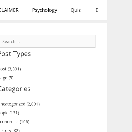
CLAIMER
Psychology
Quiz
earch
or:
Post Types
ost (3,891)
age (5)
Categories
ncategorized (2,891)
opic (131)
conomics (106)
istory (82)