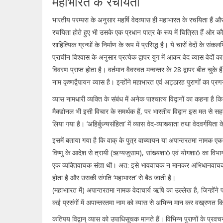
महाभारत के रचयिता
भारतीय परम्परा के अनुसार महर्षि वेदव्यास ही महाभारत के रचयिता हैं और इ
रचयिता होते हुए भी उसके एक प्रधान पात्र के रूप में चित्रित हैं ओर कौ
साहित्यिक ग्रन्थों के निर्माण के रूप में प्रसिद्ध है। ये चारों वेदों के 
प्राचीन विश्वास के अनुसार प्रत्येक द्वापर युग में आकर वेद व्यास वेदों
विवरण प्राप्त होता है। वर्तमान वैवस्वत मन्वन्तर के 28 द्वापर बीत चुके है
नाम कृष्णद्वैपायन व्यास है। इन्होंने महाभारत एवं अट्ठारह पुराणों का प्
व्यास नामधारी व्यक्ति के संबंध में अनेक पाश्चात्य विद्वानों का कहना
मैक्डोनल भी इसी विचार के समर्थक हैं, पर भारतीय विद्वान इस मत से सहमत
लिया गया है। ‘अहिर्बुध्न्यसंहिता’ में व्यास वेद-व्याख्याता तथा वेदवर्गयिता
इसमें बताया गया है कि वाक् के पुत्र वाच्यायन या अपान्तरतमा नामक एक व
विष्णु के आदेश से त्रायी (ऋग्यजुसाम), सांख्यशाò एवं योगशाó का विभा
एक व्यक्तिवाचक संज्ञा थी। अत: इसे भाववाचक न मानकर अभिधानवाचक मानना
होता है और उसकी संगति ‘महाभारत’ से बैठ जाती है।
(महाभाारत में) अपान्तरतमा नामक वेदाचार्य ऋषि का उल्लेख है, जिन्हों
कई प्रसंगों में अपान्तरतमा नाम को व्यास से अभिन्न मान कर वख्रणत क
कतिपय विद्वान् व्यास को उपाधिसूचक मानते हैं। विभिन्न पुराणों के प्रवचनक