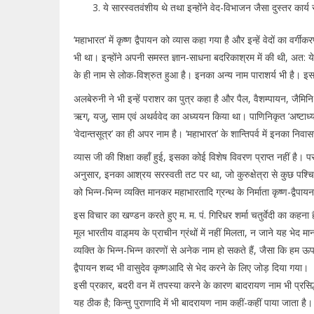
ये सारस्वतवंशीय थे तथा इन्होंने वेद-विभाजन जैसा दुस्तर कार्
‘महाभारत’ में कृष्ण द्वैपायन को व्यास कहा गया है और इन्हें वेदों का वर्ग
भी था। इन्होंने अपनी समस्त ज्ञान-साधना बदरिकाश्रम में की थी, अत: ये ब
के ही नाम से लोक-विश्रुत हुआ है। इनका अन्य नाम पाराशर्य भी है। इस
अलबेरुनी ने भी इन्हें पराशर का पुत्र कहा है और पैल, वैशम्पायन, जैमिनि
ऋग्, यजु, साम एवं अथर्ववेद का अध्ययन किया था। पाणिनिकृत ‘अष्टाध्यायी’ मे
‘वेदान्तसूत्र’ का ही अपर नाम है। ‘महाभारत’ के शान्तिपर्व में इनका नि
व्यास जी की शिक्षा कहाँ हुई, इसका कोई विशेष विवरण प्राप्त नहीं है। पर ‘व
अनुसार, इनका आश्रय सरस्वती तट पर था, जो कुरुक्षेत्रा से कुछ पश्चिमोत
को भिन्न-भिन्न व्यक्ति मानकर महाभारतादि ग्रन्थ के निर्माता कृष्ण-द्वैप
इस विचार का खण्डन करते हुए म. म. पं. गिरिधर शर्मा चतुर्वेदी का कहना
मूल भारतीय वाड़्मय के प्राचीन ग्रंथों में नहीं मिलता, न जाने यह भे
व्यक्ति के भिन्न-भिन्न कारणों से अनेक नाम हो सकते हैं, जैसा कि हम ऊप
द्वैपायन शब्द भी वासुदेव कृष्णआदि से भेद करने के लिए जोड़ दिया गया।
इसी प्रकार, बदरी वन में तपस्या करने के कारण बादरायण नाम भी प्रसिद्ध
यह ठीक है; किन्तु पुराणादि में भी बादरायण नाम कहीं-कहीं पाया जाता है।