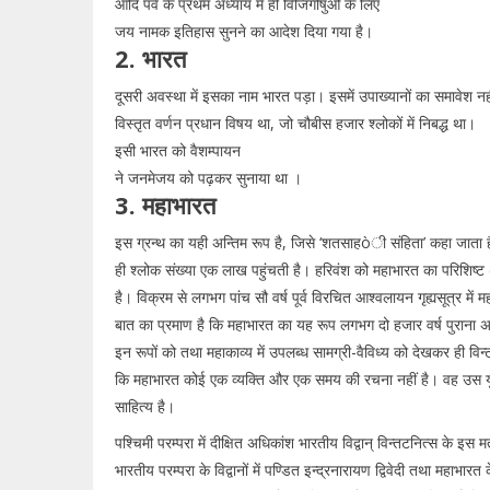
आदि पर्व के प्रथम अध्याय में ही विजिगीषुओं के लिए
जय नामक इतिहास सुनने का आदेश दिया गया है।
2. भारत
दूसरी अवस्था में इसका नाम भारत पड़ा। इसमें उपाख्यानों का समावेश नह
विस्तृत वर्णन प्रधान विषय था, जो चौबीस हजार श्लोकों में निबद्ध था।
इसी भारत को वैशम्पायन
ने जनमेजय को पढ़कर सुनाया था ।
3. महाभारत
इस ग्रन्थ का यही अन्तिम रूप है, जिसे ‘शतसाहòी संहिता’ कहा जाता ह
ही श्लोक संख्या एक लाख पहुंचती है। हरिवंश को महाभारत का परिशिष्ट 
है। विक्रम से लगभग पांच सौ वर्ष पूर्व विरचित आश्वलायन गृह्यसूत्र में
बात का प्रमाण है कि महाभारत का यह रूप लगभग दो हजार वर्ष पुराना 
इन रूपों को तथा महाकाव्य में उपलब्ध सामग्री-वैविध्य को देखकर ही विन्
कि महाभारत कोई एक व्यक्ति और एक समय की रचना नहीं है। वह उस य
साहित्य है।
पश्चिमी परम्परा में दीक्षित अधिकांश भारतीय विद्वान् विन्तटनित्स के इस म
भारतीय परम्परा के विद्वानों में पण्डित इन्द्रनारायण द्विवेदी तथा महाभारत 