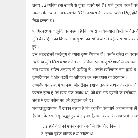
लेकर 32 व्यक्ति इस उपाधि से युक्त बताये गये हैं। यदि पुराण ग्रन्थों 
समकालीन व्यास नामक व्यक्ति 32वीं परम्परा के अन्तिम व्यक्ति सिद्ध होत
सिद्ध करता है।
पं. गिरधरशर्मा चतुर्वेदी का कहना है कि ‘‘व्यास या वेदव्यास किसी व्
मुनि वेदसंहिता का विभाजन या पुराण का संक्षेप कर ले वही उस समय व्
हुए।
इस अट्ठाईसवें कलियुग के व्यास कृष्ण द्वैपायन हैं। उनके रचित या प्रकाश
ऋषि या मुनि जिस प्राणशक्ति का आविष्कारक या दूसरे शब्दों में उपासक 
नाम उपास्य शक्ति अनुसार ही प्रसिद्ध है। उनके व्यक्तिगत नाम दूसरे हैं, ज
कृष्णद्वैपायन है और पदवी या अधिकार का नाम व्यास या वेदव्यास।
कृष्णद्वैपायन शब्द में भी कृष्ण और द्वैपायन शब्द उत्पत्ति-स्थान के संब
प्रतीत होता है कि व्यास एक उपाधि थी, जो वेदों ओर पुराणों के वर्गीक
संबंध में एक नवीन मत की उद्भावना की है।
‘वेदान्तसूत्राभाष्य’ में उनका कहना है कि प्राचीन वेदाचार्य अपान्तरतमा ही 
द्वैपायन के रूप में पुनरुद्भूत हुए थे। कृष्ण द्वैपायन व्यास के सम्बन्ध में अश
इन्होंने वेदों को पृथक्-पृथक् वर्गों में विभाजित किया।
इनके पूर्वज वशिष्ठ तथा शक्ति थे