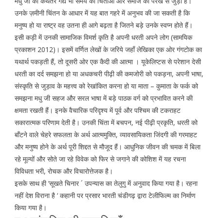
मधु जी का कथेतर गद्य भी समय की चिंताओं और समाज की परख से जुड़ा है।
उनके ज़मीनी चिंतन के आधार में यह बात गहरे में अनुभव की जा सकती है कि
मनुष्य हो या राष्ट्र वह उतना ही आगे बढ़ता है जितने बड़े उनके स्वप्न होते हैं।
इसी कड़ी में उनकी सामाजिक विमर्श कृति है अपनी धरती अपने लोग (सामयिक
प्रकाशन 2012)। इसमें वर्णित लेखों के जरिये जहाँ लेखिका एक ओर गंगटोक का
यथार्थ पकड़ती हैं, तो दूसरी ओर एक कैदी की आत्मा । यूकेलिप्टस से परेशान देसी
धरती का दर्द समझना हो या अधकचरी पीढ़ी की कमजोरी को पकड़ना, अपनी भाषा,
संस्कृति से जुड़ाव के महत्त्व को रेखांकित करना हो या माता – कुमाता के फर्क को
समझना मधु जी सहज और सरल भाषा में बड़े पाठक वर्ग को प्रभावित करने की
क्षमता रखती हैं। इनके वैचारिक परिदृश्य में पूर्व और पश्चिम की टकराहट
सकारात्मक परिणाम देती है। उनकी चिंता में बचपन, नई पीढ़ी प्रकृति, धरती को
बाँटने वाले चेहरे सफलता के अर्थ आत्ममुक्ति, व्यावसायिकता जिंदगी की गरमाहट
और मनुष्य होने के अर्थ पूरी शिद्दत से मौजूद हैं। आधुनिक जीवन की चमक में बिला
रहे मूल्यों और सोते जा रहे विवेक को फिर से जगाने की कोशिश में यह रचना
विविधता भरी, रोचक और विचारोत्तेजक है।
इसके साथ ही ‘सूखते चिनार ´ उपन्यास का तेलुगु में अनुवाद किया गया है। रहना
नहीं देश विराना है ‘ कहानी पर प्रसार भारती चंडीगढ़ द्वारा टेलीफिल्म का निर्माण
किया गया है।