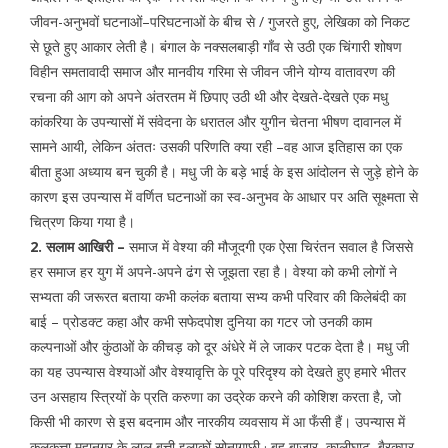
जीवन-अनुभवों घटनाओं–परिघटनाओं के बीच से / गुजरते हुए, लेखिका को निकट
से छूते हुए आकार लेती है। बंगाल के नक्सलबाड़ी गाँव से उठी एक चिंगारी शोषण
विहीन समतावादी समाज और मानवीय गरिमा से जीवन जीने योग्य वातावरण की
रचना की आग को अपने अंतरतम में छिपाए उठी थी और देखते-देखते एक मधु
कांकरिया के उपन्यासों में संवेदना के धरातल और युगीन चेतना भीषण दावानल में
सामने आयी, लेकिन अंततः उसकी परिणति क्या रही –वह आज इतिहास का एक
बीता हुआ अध्याय बन चुकी है। मधु जी के बड़े भाई के इस आंदोलन से जुड़े होने के
कारण इस उपन्यास में वर्णित घटनाओं का स्व-अनुभव के आधार पर अति सूक्ष्मता से
चित्रण किया गया है।
2. सलाम आखिरी –
समाज में वेश्या की मौजूदगी एक ऐसा चिरंतन सवाल है जिससे
हर समाज हर युग में अपने-अपने ढंग से जूझता रहा है। वेश्या को कभी लोगों ने
सभ्यता की जरूरत बताया कभी कलंक बताया सभ्य कभी परिवार की किलेबंदी का
बाई – प्रोडक्ट कहा और कभी सफेदपोश दुनिया का गटर जो उनकी काम
कल्पनाओं और कुंठाओं के कीचड़ को दूर अंधेरे में ले जाकर पटक देता है। मधु जी
का यह उपन्यास वेश्याओं और वेश्यावृत्ति के पूरे परिदृश्य को देखते हुए हमारे भीतर
उन असहाय स्त्रियों के प्रति करुणा का उद्रेक करने की कोशिश करता है, जो
किसी भी कारण से इस बदनाम और नारकीय व्यवसाय में आ फँसी हैं। उपन्यास में
कलकत्ता महानगर के लाल बत्ती इलाकों सोनागाछी · बहु बाजार, कालीघाट, बैरकपुर,