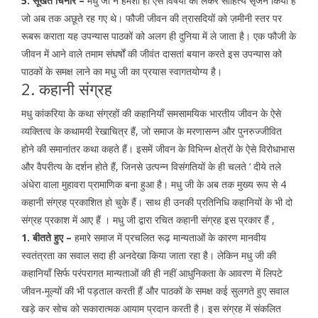
5. सूखते चिनार –
मधु जी ने हमेशा ही ऐसे विषयों को लेकर साहित्य सृजन किया है
जो अब तक अछूते रह गए थे। फौजी जीवन की त्रासदियों को ज़मीनी स्तर पर
रूबरू कराता यह उपन्यास पाठकों को अलग ही दुनिया में ले जाता है। एक फौजी के
जीवन में आने वाले तमाम संघर्षों की जीवंत दासतां बयान करते इस उपन्यास को
पाठकों के समक्ष लाने का मधु जी का प्रयास स्वागतयोग्य है।
2. कहानी संग्रह
मधु कांकरिया के कथा संग्रहों की कहानियाँ समसामयिक भारतीय जीवन के ऐसे
व्यक्तित्व के कथामयी रेखाचित्र हैं, जो समाज के मरणासन्न और पुनरुज्जीवित
होने की समानांतर कथा कहते हैं। इसमें जीवन के विभिन्न क्षेत्रों के ऐसे विरोधाभास
और वैपरीत्य के दर्शन होते हैं, जिनसे उत्पन्न विसंगतियों के ही चलते ‘ दीये तले
अंधेरा वाला मुहावरा प्रामाणिक बना हुआ है। मधु जी के अब तक मुख्य रूप से 4
कहानी संग्रह प्रकाशित हो चुके हैं। साथ ही उनकी प्रतिनिधि कहानियों के भी दो
संग्रह प्रकाश में आए हैं । मधु जी द्वारा रचित कहानी संग्रह इस प्रकार हैं ,
1. बीतते हुए –
हमारे समाज में प्रचलित रूढ़ मान्यताओं के कारण मानवीय
स्वतंत्रता का सवाल सदा ही अनदेखा किया जाता रहा है। लेकिन मधु जी की
कहानियाँ सिर्फ परंपरागत मान्यताओं की ही नहीं आधुनिकता के आवरण में लिपटे
जीवन-मूल्यों की भी पड़ताल करती हैं और पाठकों के समक्ष कई सुलगते हुए सवाल
खड़े कर सोच को सकारात्मक आयाम प्रदान करती है। इस संग्रह में संकलित