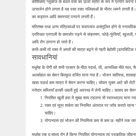
कोशिकाएं ग्लूकोज के बदले वसा का ऊर्जा स्रोत के रूप में प्रयोग करना श
उत्सर्जन होने लगता है यह वसा रक्त नलिकाओं के भीतर जमने लगती है। इ
का कड़ापन आदि समस्याएं पनपने लगती हैं।
मस्तिष्क तथा अन्य तंत्रिकाओं पर चयापचय असंतुलित होने से स्नायविक 
प्रतिरक्षा प्रणाली के कमजोर पड़ने से संक्रमण, फोड़े-फुंसियाॅ, खुजली,
आदि रोग उत्पन्न हो जाते हैं।
कभी-कभी तो रक्त में अम्लों की मात्रा बढ़ने से गहरी बेहोशी (डायबिट
सावधानियां
मधुमेह के रोगी को सभी प्रकार के मीठा पदार्थ, घी, अत्यधिक मीठे फल, मैदा स
अल्कोहल का सेवन बिल्कुल वर्जित माना गया है। भोजन सात्विक, शाकाहार
खाद्य पदार्थ कम मात्रा में सेवन करना चाहिए। चोकर युक्त आटे की रोटी 
पत्तेदार सब्जियाॅ हल्की उबली हुई अवस्था में लेनी चाहिए। सलाद का 
नियमित खुली हवा में सुबह शाम टहलना भी स्वास्थप्रद माना ग
रक्त एवं मूत्र शर्करा का नियमित अंतराल पर जाॅच कराते रहना 
चाहिए।
योगाभ्यास एवं भोजन की नियमित्ता कम से कम छः महीने तक जा
मधुमेह एक दुःसाध्य रोग है किन्तु नियमित योगाभ्यास एवं प्राकृतिक ज