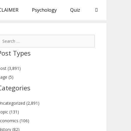
CLAIMER
Psychology
Quiz
earch
or:
Post Types
ost (3,891)
age (5)
Categories
ncategorized (2,891)
opic (131)
conomics (106)
istory (82)