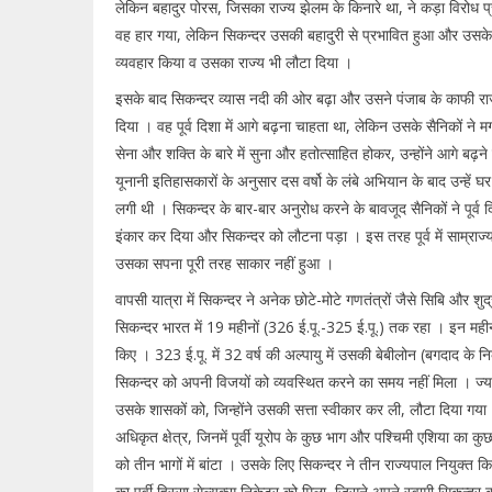
लेकिन बहादुर पोरस, जिसका राज्य झेलम के किनारे था, ने कड़ा विरोध प्
वह हार गया, लेकिन सिकन्दर उसकी बहादुरी से प्रभावित हुआ और उस
व्यवहार किया व उसका राज्य भी लौटा दिया ।
इसके बाद सिकन्दर व्यास नदी की ओर बढ़ा और उसने पंजाब के काफी राज्
दिया । वह पूर्व दिशा में आगे बढ़ना चाहता था, लेकिन उसके सैनिकों ने 
सेना और शक्ति के बारे में सुना और हतोत्साहित होकर, उन्होंने आगे बढ़न
यूनानी इतिहासकारों के अनुसार दस वर्षो के लंबे अभियान के बाद उन्हें घ
लगी थी । सिकन्दर के बार-बार अनुरोध करने के बावजूद सैनिकों ने पूर्व 
इंकार कर दिया और सिकन्दर को लौटना पड़ा । इस तरह पूर्व में साम्राज्
उसका सपना पूरी तरह साकार नहीं हुआ ।
वापसी यात्रा में सिकन्दर ने अनेक छोटे-मोटे गणतंत्रों जैसे सिबि और शु
सिकन्दर भारत में 19 महीनों (326 ई.पू.-325 ई.पू.) तक रहा । इन महीनों म
किए । 323 ई.पू. में 32 वर्ष की अल्पायु में उसकी बेबीलोन (बगदाद के निक
सिकन्दर को अपनी विजयों को व्यवस्थित करने का समय नहीं मिला । ज्याद
उसके शासकों को, जिन्होंने उसकी सत्ता स्वीकार कर ली, लौटा दिया गय
अधिकृत क्षेत्र, जिनमें पूर्वी यूरोप के कुछ भाग और पश्चिमी एशिया का क
को तीन भागों में बांटा । उसके लिए सिकन्दर ने तीन राज्यपाल नियुक्त क
का पूर्वी हिस्सा सेल्यूक्स निकेटर को मिला, जिसने अपने स्वामी सिकन्दर की