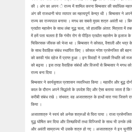
की । अंग का अपन े राज्य में शामिल करना बिम्बसार की सर्वाधिक महत्वपू
अंग की राजधानी चंपा व्यापार का महत्वपूर्ण केन्द्र थी । बिम्बसार ने अ
राज्य का राज्यपाल बनाया । मगध का सबसे मुख्य शत्रु अवंती था । बि
प्रद्योत महासेन के साथ लंबा युद्ध चला, जो हालांकि अंतत: मित्रता में तब
में हमें पता चलता है कि गंभीर रोग से पीड़ित प्रद्योत महासेन के इलाज के
चिकित्सक जीवक को भेजा था । बिम्बसार ने कोसल, वैशाली और भद्र के महत
के साथ वैवाहिक संबंध स्थापित किए । कोसल नरेश प्रसेनजित की बहन से
को काफी गांव दहेज में प्राप्त हुआ । इन विवाहों ने उसकी स्थिति को म
को बढ़या । इस तरह वैवाहिक संबंधों और विजयों से बिम्बसार ने मगध क
राज्य बना दिया ।
बिम्बसार ने कार्यकुशल प्रशासन व्यवस्थित किया । महावीर और बुद्ध दो
काल के दौरान अपने सिद्धांतो के उपदेश दिए और ऐसा बताया जाता है कि उ
करीबी संबंध रखे । संभवत: वह अजातशत्रु के हाथों मारा गया जिसने राज
किया ।
अजातशत्रु ने स्वयं को अनेक शत्रुओं से घिरा पाया । राजा प्रसेनजि
युद्ध घोषित कर दिया और लिच्छवियों तथा विज्जियों के साथ भी उनके लंबे 
और अवंती साम्राज्य भी उसके शत्रु हो गए । अजातशत्रु ने इन चुनौ