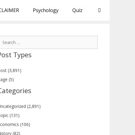
CLAIMER
Psychology
Quiz
earch
or:
Post Types
ost (3,891)
age (5)
Categories
ncategorized (2,891)
opic (131)
conomics (106)
istory (82)