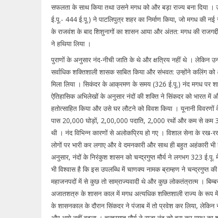
सफलता के साथ किया तथा उसने मगध को और बड़ा राज्य बना दिया । 
ई.पू.- 444 ई.पू.) ने पाटलिपुत्र शहर का निर्माण किया, जो मगध की नई
के राजवंश के बाद शिशुनागों का शासन आया और अंतत: मगध की राजगद्दी
ने हथिया लिया ।
पुराणों के अनुसार नंद-नीची जाति के थे और क्षत्रिय नहीं थे । लेकिन उन्ह
सर्वाधिक शक्तिशाली शासक साबित किया और संभवत: उन्होंने कलिंग को अप
मिला लिया । सिकंदर के आक्रमण के समय (326 ई.पू.) नंद मगध पर श
ऐतिहासिक अभिलेखों के अनुसार नंदों की शक्ति ने सिंकदर को भारत में औ
हतोत्साहित किया और उसे घर लौटने को विवश किया । यूनानी विवरणों 
पास 20,000 घोड़ों, 2,00,000 पदाति, 2,000 रथों और कम से कम 3,
थी । नंद विभिन्न कारणों से अलोकप्रिय हो गए । विशाल सेना के रख-रखा
लोगों पर भारी कर लगाए और वे दमनकारी और साथ ही बहुत अहंकारी भी ह
अनुसार, नंदों के निरंकुश शासन को चन्द्रगुप्त मौर्य ने लगभग 323 ई.पू. 
भी विश्वास है कि इस उपलब्धि में चाणक्य नामक ब्राम्हण ने चन्द्रगुप्त 
महाजनपदों में से कुछ तो साम्राज्यवादी थे और कुछ लोकतंत्रात्म । बिम
अजातशत्रु के शासन काल में मगध अत्यधिक शक्तिशाली राज्य के रूप मे
के शासनकाल के दौरान सिंकदर ने पंजाब में तो प्रवेश कर लिया, लेकिन न
और आगे नहीं बदला । चन्द्रगुप्त मौर्य ने राजा नंद को हरा कर मगध का 