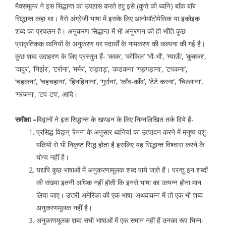
मैक्समूलर ने इस सिद्धान्त का उपहास करते हएु इसे (कुत्ते की ध्वनि) बाॅक बाॅब
सिद्धान्त कहा था। वैसे अंग्रेजी भाषा में इसके लिए आनोमाॅटोपेथिक या इकोइक
शब्द का प्रचलन है। अनुकरण सिद्धान्त में भी अनुरणन की ही भाँति कुछ
प्राकृतिकक ध्वनियों के अनुकरण पर पदार्थों के नामकरण की कल्पना की गई है।
कुछ शब्द उदाहरण के लिए प्रस्तुत हैं- ‘काक‘, ‘कोकिल’ ‘भौं-भौं’, ‘म्याऊँ’, ‘कुक्कर’,
‘दादुर’, ‘निर्झर’, ‘टर्राना’, ‘मर्मर’, ‘तड़तड़’, ‘कडकना’ ‘गड़गड़ाना’, ‘टपकना’,
‘चहकना’, ‘चहचहाना’, ‘हिनहिनाना’, ‘गुर्राना’, ‘काँव-काँव’, ‘टेंटें करना’, ‘चिल्लाना’,
‘गरजना’, ‘टप-टप’, आदि।
समीक्षा –
विद्वानों ने इस सिद्धान्त के खण्डन के लिए निम्नलिखित तर्क दिये हैं-
प्रसिद्ध विद्वान् ‘रेनन’ के अनुसार ध्वनियां का उत्पादन करने में मनुष्य पशु-
पक्षियों से भी निकृष्ट सिद्ध होता है इसलिए यह सिद्धान्त विश्वास करने के
योग्य नहीं है।
यद्यपि कुछ भाषाओं में अनुकरणामूलक शब्द पाये जाते हैं। परन्तु इन शब्दों
की संख्या इतनी अधिक नहीं होती कि इनसे भाषा का उत्पन्न होना मान
लिया जाए। उत्तरी अमेरिका की एक भाषा ‘अथवाकन’ में तो एक भी शब्द
अनुकरणमूलक नहीं है।
अनुकाणमूलक शब्द सभी भाषाओं में एक समान नहीं हैं उनका रूप भिन्न-