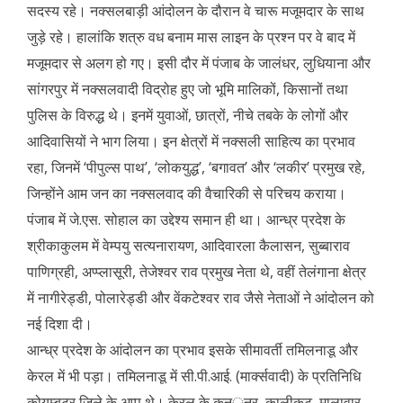
सदस्य रहे। नक्सलबाड़ी आंदोलन के दौरान वे चारू मजूमदार के साथ
जुड़े रहे। हालांकि शत्रु वध बनाम मास लाइन के प्रश्न पर वे बाद में
मजूमदार से अलग हो गए। इसी दौर में पंजाब के जालंधर, लुधियाना और
सांगरपुर में नक्सलवादी विद्रोह हुए जो भूमि मालिकों, किसानों तथा
पुलिस के विरुद्ध थे। इनमें युवाओं, छात्रों, नीचे तबके के लोगों और
आदिवासियों ने भाग लिया। इन क्षेत्रों में नक्सली साहित्य का प्रभाव
रहा, जिनमें ‘पीपुल्स पाथ’, ‘लोकयुद्ध’, ‘बगावत’ और ‘लकीर’ प्रमुख रहे,
जिन्होंने आम जन का नक्सलवाद की वैचारिकी से परिचय कराया।
पंजाब में जे.एस. सोहाल का उद्देश्य समान ही था। आन्ध्र प्रदेश के
श्रीकाकुलम में वेम्पयु सत्यनारायण, आदिवारला कैलासन, सुब्बाराव
पाणिग्रही, अप्प्लासूरी, तेजेश्वर राव प्रमुख नेता थे, वहीं तेलंगाना क्षेत्र
में नागीरेड्डी, पोलारेड्डी और वेंकटेश्वर राव जैसे नेताओं ने आंदोलन को
नई दिशा दी।
आन्ध्र प्रदेश के आंदोलन का प्रभाव इसके सीमावर्ती तमिलनाडू और
केरल में भी पड़ा। तमिलनाडू में सी.पी.आई. (मार्क्सवादी) के प्रतिनिधि
कोयम्बटूर जिले के अप्पू थे। केरल के कन्ुनुर, कालीकट, मालावार,