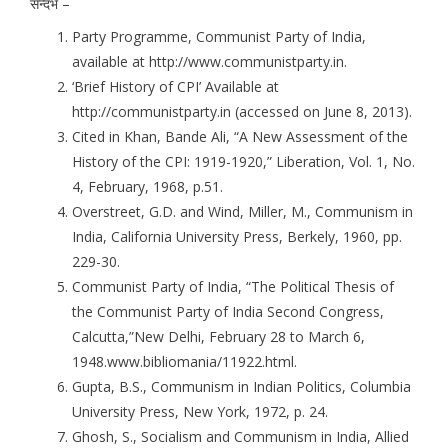
सन्दर्भ –
Party Programme, Communist Party of India,
available at http://www.communistparty.in.
‘Brief History of CPI’ Available at
http://communistparty.in (accessed on June 8, 2013).
Cited in Khan, Bande Ali, “A New Assessment of the
History of the CPI: 1919-1920,” Liberation, Vol. 1, No.
4, February, 1968, p.51.
Overstreet, G.D. and Wind, Miller, M., Communism in
India, California University Press, Berkely, 1960, pp.
229-30.
Communist Party of India, “The Political Thesis of
the Communist Party of India Second Congress,
Calcutta,”New Delhi, February 28 to March 6,
1948.www.bibliomania/11922.html.
Gupta, B.S., Communism in Indian Politics, Columbia
University Press, New York, 1972, p. 24.
Ghosh, S., Socialism and Communism in India, Allied