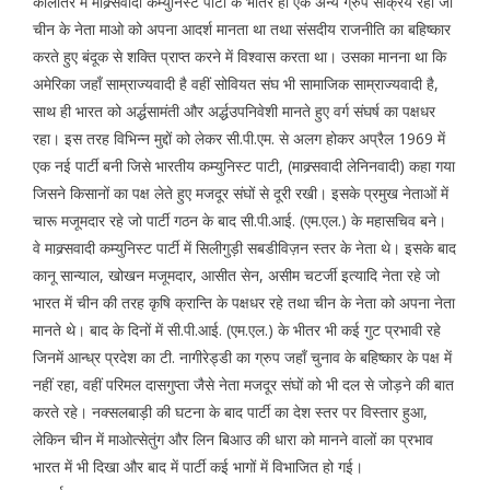
कालांतर में माक्र्सवादी कम्युनिस्ट पार्टी के भीतर ही एक अन्य ग्रुप सक्रिय रहा जो
चीन के नेता माओ को अपना आदर्श मानता था तथा संसदीय राजनीति का बहिष्कार
करते हुए बंदूक से शक्ति प्राप्त करने में विश्वास करता था। उसका मानना था कि
अमेरिका जहाँ साम्राज्यवादी है वहीं सोवियत संघ भी सामाजिक साम्राज्यवादी है,
साथ ही भारत को अर्द्धसामंती और अर्द्धउपनिवेशी मानते हुए वर्ग संघर्ष का पक्षधर
रहा। इस तरह विभिन्न मुद्दों को लेकर सी.पी.एम. से अलग होकर अप्रैल 1969 में
एक नई पार्टी बनी जिसे भारतीय कम्युनिस्ट पाटी, (माक्र्सवादी लेनिनवादी) कहा गया
जिसने किसानों का पक्ष लेते हुए मजदूर संघों से दूरी रखी। इसके प्रमुख नेताओं में
चारू मजूमदार रहे जो पार्टी गठन के बाद सी.पी.आई. (एम.एल.) के महासचिव बने।
वे माक्र्सवादी कम्युनिस्ट पार्टी में सिलीगुड़ी सबडीविज़न स्तर के नेता थे। इसके बाद
कानू सान्याल, खोखन मजूमदार, आसीत सेन, असीम चटर्जी इत्यादि नेता रहे जो
भारत में चीन की तरह कृषि क्रान्ति के पक्षधर रहे तथा चीन के नेता को अपना नेता
मानते थे। बाद के दिनों में सी.पी.आई. (एम.एल.) के भीतर भी कई गुट प्रभावी रहे
जिनमें आन्ध्र प्रदेश का टी. नागीरेड्डी का ग्रुप जहाँ चुनाव के बहिष्कार के पक्ष में
नहीं रहा, वहीं परिमल दासगुप्ता जैसे नेता मजदूर संघों को भी दल से जोड़ने की बात
करते रहे। नक्सलबाड़ी की घटना के बाद पार्टी का देश स्तर पर विस्तार हुआ,
लेकिन चीन में माओत्सेतुंग और लिन बिआउ की धारा को मानने वालों का प्रभाव
भारत में भी दिखा और बाद में पार्टी कई भागों में विभाजित हो गई।