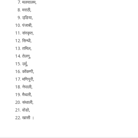
मलयालम,
मराठी,
उडि़या,
पंजाबी,
संस्कृत,
सिन्धी,
तमिल,
तेलगू,
उर्दू,
कोंकणी,
मणिपूरी,
नेपाली,
मैथली,
संथाली,
वोडो,
खासी ।