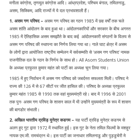
मनीला कांग्रेस, तृणमूल कांग्रेस आदि। आंध्रप्रदेश, पश्चिम बंगाल, तमिलनाडु,
असम, सिक्किम, आदि राज्यों में ये दल प्रभावशाली हैं।
1. असम गण परिषद –
असम गण परिषद का गठन 1985 में छह वर्षों तक चले
असम शांति आंदोलन के बाद हुआ था। आंदोलनकारियों और सरकार के बीच अगस्त
1985 में ऐतिहासिक असम समझौते के बाद कई आंदोलनकारी संगठनों के विलय से
असम गण परिषद की स्थापना का निर्णय लिया गया था। गाले घाट क्षेत्र में असम
के लोगों द्वारा आयोजित राष्ट्रीय सम्मेलन में सर्वसम्मति से ‘असम गण परिषद’ नामक
राजनीतिक दल के गठन के निर्णय के साथ हो। All Asom Students Union
के अध्यक्ष प्रफुल्ल कुमार महंत को पार्टी का अध्यक्ष चुन लिया गया।
1985 में हुए निर्वाचन में असम गण परिषद को जबर्दस्त सफलता मिली। परिषद ने
राज्य की 126 में से 67 सीटों पर जीत हासिल की। परिषद के अध्यक्ष प्रफुल्ल
कुमार महंत 1985 से 1990 तक वहां मुख्यमंत्री रहे। बाद में 1996 से 2001
तक पुनः असम गण परिषद के शासन काल में भी उन्होंने मुख्यमंत्री के रूप में शासन
की बागडोर संभाली।
2. अखिल भारतीय द्रविड़ मुनेत्र कडगम –
यह पार्टी द्रविड़ मुनेत्र कडगम से
अलग हुए गुट द्वारा 1972 में स्थापित हुई। इस गुट के नेता तमिल फिल्मों के मशहूर
नायक एम.जी. रामचंद्रन थे। इस पार्टी का जनाधार तमिलनाडु और पुड्डुचेरी मे