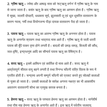
2. ग्रीष्म ऋतु –
ज्येष्ठ और आषाढ़ मास को ‘शट्ऋतु वर्णन’ में ग्रीष्म ऋतु के नाम
से जाना जाता है। बसंत ऋतु के बाद ग्रीष्म ऋतु का आगमन होता है। ग्रीष्म ऋतु
में सूखा, जलती दोपहरी, धधकता सूर्य, झुलसाती लू एवं धूल धूसरित वातावरण के
कारण प्यास, गर्मी तथा वियोगजन्य पीड़ा दायक वातावरण पैदा हो जाता है।
3. पावस ऋतु –
पावस ऋतु का आरम्भ ग्रीष्म ऋतु के अनन्तर होता है। पावस
ऋतु के अन्तर्गत श्रावण तथा भाद्रपद मास आते हैं। ग्रीष्म ऋतु से जली धरती
पावस की बूँदें पाकर तृप्त होने लगती है। बादलों की उमड़-घमड़, बिजली की कौंध,
जल-वृष्टि, इन्द्रधनुश आदि का सौन्दर्य पावस ऋतु का वैषिश्ट्य है।
4. शरद ऋतु –
इसमें आश्विन एवं कार्तिक दो मास आते हैं। शरद ऋतु में
आर्द्रतापूर्ण शीतल वायु बहने लगती है तथा स्निग्ध चाँदनी रात्रि दिवस के रूप में
प्रतीत होती है। चन्द्रमा अपनी सम्पूर्ण चाँदनी को प्रकट करते हुए सोलहों कलाओं
से युक्त हो जाता है। उसकी कलाओं के सापेक्ष अगस्त नक्षत्र का भी आकाशीय
अवतरण वातावरणी शोभा का प्रमुख कारक बनता है।
5. हेमन्त ऋतु –
शरद ऋतु के पश्चात हेमन्त ऋतु का आगमन होता है। मार्गशीर्ष
तथा पौश माह हेमन्त ऋतु के अन्तर्गत आते हैं। इस ऋतु में पर्वतीय जलवायु