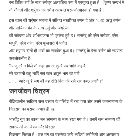
रस विविध रंगों के साथ सर्वत्र अल्पाधिक रूप में प्रयुक्त हुआ है। Îकृष्ण सन्दर्भ में
तो सौन्दर्य और श्रृंगार का वर्णन अत्यन्त प्रभावोत्पादक हो गया है।
इस काल की श्रृंगार भावना में संक्षिप्त नखशिख वर्णन है और “ाड़ ऋतु वर्णन
और नायिका भेद के साथ उर्दू और अंग्रेजी
की संवेदना और अभिव्यंजना भी प्रकट हुई है। भारतेंदु की प्रेम सरोवर, प्रेम
माधुरी, प्रेम तरंग, प्रेम फुलवारी में भक्ति
और श्रृंगार दोनों ही भावों का समावेश हुआ है। भारतेंदु के पे्रम वर्णन की सरसता
अवलोकनीय है-
“आजु लौं न मिले तो कहा हम तो तुमरे सव भांति कहावैं
मेरे उराहनों कहु नाहिं सबै फल आपुने भाग को पावैं
…….. प्यारे जू है जग की यह रीति विदा की समे सब कण्ठ लगावै।”
जनजीवन चित्रण
रीतिकालीन साहित्य राज दरबार के परिवेश में रचा गया और उसमें जनसामान्य के
चित्राण का प्राय: अभाव ही रहा।
भारतेंदु युग का काव्य जन सामान्य के मध्य रखा गया है। उसमें जन सामान्य की
समस्याओं का विशद और विस्तृत
चित्राण मिलता है। इस युग का प्रत्येक कवि रूढ़ियों कुरीतियों और अत्याचार