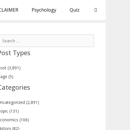
CLAIMER
Psychology
Quiz
earch
or:
Post Types
ost (3,891)
age (5)
Categories
ncategorized (2,891)
opic (131)
conomics (106)
istory (82)