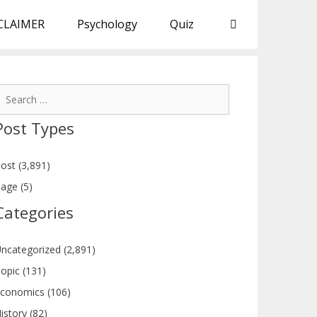
CLAIMER
Psychology
Quiz
earch
or:
Post Types
ost (3,891)
age (5)
Categories
ncategorized (2,891)
opic (131)
conomics (106)
istory (82)