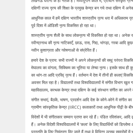
लखनऊ घराना के ही नर्तक हैं। मध्ययुगीन काल में, प्राचीन संस्कृत ग्रन्
दक्षिणी राज्य नृत्य की शिक्षा के प्रमुख केन्द्र बन गये तथा दक्षिण में अ
आधुनिक काल में हमें दक्षिण भारतीय शास्त्राीय नृत्य धरा में अधिकतम नृ
पूर्व दिशा में ओडिशी नृत्य विकसित हो रहा था।
शास्त्राीय नृत्य शैली के साथ लोकनृत्य भी विकसित हो रहा था। अनेक राज्य
रवीन्द्रनाथ की नृत्य नाटिकाएँ, छाऊ, रास, गिद्दा, भांगड़ा, गरबा आदि कु
नवीन कुशाग्रता और गवेषणाओं से संप्रेरित हैं।
हमारे देश के प्राय: सभी राज्यों ने अपने लोकनृत्यों की समृ( परंपरा व
मेघालय का वांगला, सिक्किम का भूतिया या लेप्चा नृत्य। इसके साथ ही कुछ
का थांग-ता आदि प्रसि( नृत्य हैं। वर्तमान में देश में तीनों ही कलाएं व
अवसर मिल रहा है। विद्यालयों तथा विश्वविद्यालयों में संगीत विभाग खुल गए
महाविद्यालय, कत्थक केन्द्र तथा दक्षिण के कई संस्थान संगीत का अपने त
संगीत सभाएं, बैठकें, भाषण, प्रदर्शन आदि देश के कोने-कोने में संगीत का 
ग्रामीण सांस्कृतिक केन्द्र (IIRCC) कलाकारों तथा आधुनिक पीढ़ी के बीच ग
विदेशों में भी संगीतकार सम्मान प्राप्त कर रहे हैं। पंडित रविशंकर, आदि द्व
हैं। अनेक विदेशी विश्वविद्यालयों में ‘कला’ के लिए विद्यार्थियों को डिप्ल
प्रस्तुति के लिए निमंत्रण दिए जाते हैं तथा वे विभिन्न उत्सव समारोहों में भ