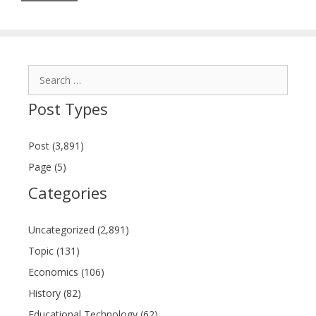
Search
for:
Post Types
Post (3,891)
Page (5)
Categories
Uncategorized (2,891)
Topic (131)
Economics (106)
History (82)
Educational Technology (62)