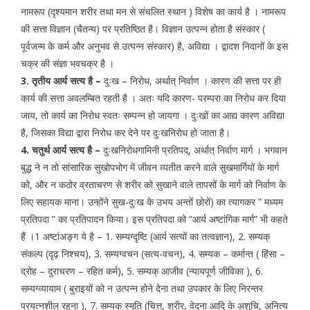
नामरूप (दृश्यमान शरीर तथा मन से संचलित स्थान ) विशेष का कार्य है । नामरूप
की सत्ता विज्ञान (चैतन्य) पर प्रतिष्ठित है। विज्ञान उत्पन्न होता है संस्कार (
पूर्वजन्म के कर्म और अनुभव से उत्पन्न संस्कार) है, अविद्या । द्वादश निदानों के इस
चक्र की संज्ञा भवचक्र है ।
3. तृतीय आर्य सत्य है –
दुःख – निरोध, अर्थात् निर्वाण । कारण की सत्ता पर ही
कार्य की सत्ता अवलम्बित रहती है । अतः यदि कारण- परम्परा का निरोध कर दिया
जाय, तो कार्य का निरोध स्वतः सम्पन्न हो जायगा । दुःखों का आद्य कारण अविद्या
है, जिसका विद्या द्वारा निरोध कर देने पर दुःखनिरोध हो जाता है।
4. चतुर्थ आर्य सत्य है –
दुःखनिरोधगामिनी प्रतिपद्, अर्थात् निर्वाण मार्ग । भगवान
बुद्ध ने न तो सांसारिक सुखोपभोग में जीवन व्यतीत करने वाले सुखमार्गियों के मार्ग
को, और न कठोर व्रताचरण से शरीर को सुखाने वाले तापसों के मार्ग को निर्वाण के
लिए सहायक माना। उन्होंने सुख-दुःख के उभय अन्तों छोरों) का त्यागकर ” मध्यम
प्रतिपदा ” का प्रतिपादन किया। इस प्रतिपदा को “आर्य अष्टांगिक मार्ग” भी कहते
हैं ।1 अष्टांअङ्ग ये है – 1. सम्यग्दृष्टि (आर्य सत्यों का तत्वज्ञान), 2. सम्यक्
संकल्प (दृढ़ निश्चय), 3. सम्यग्वचन (सत्य-वचन), 4. सम्यक – कर्मान्त ( हिंसा –
द्रोह – दुराचरण – रहित कर्म), 5. सम्यक् आजीव (न्यायपूर्ण जीविका ), 6.
सम्यग्व्यायाम ( बुराइयों को न उत्पन्न होने देना तथा उपकार के लिए निरन्तर
प्रयत्नशील रहना ), 7. सम्यक् स्मृति (चित्त, शरीर, वेदना आदि के अशुचि, अनित्य