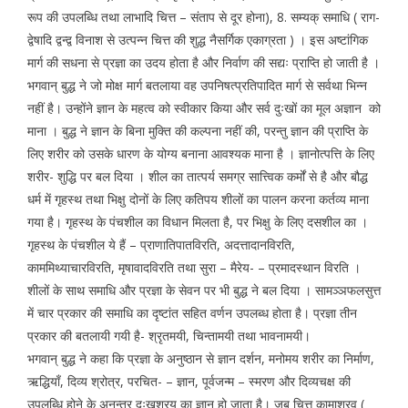
रूप की उपलब्धि तथा लाभादि चित्त – संताप से दूर होना), 8. सम्यक् समाधि ( राग-
द्वेषादि द्वन्द्व विनाश से उत्पन्न चित्त की शुद्ध नैसर्गिक एकाग्रता ) । इस अष्टांगिक
मार्ग की सधना से प्रज्ञा का उदय होता है और निर्वाण की सद्यः प्राप्ति हो जाती है ।
भगवान् बुद्ध ने जो मोक्ष मार्ग बतलाया वह उपनिषत्प्रतिपादित मार्ग से सर्वथा भिन्न
नहीं है। उन्होंने ज्ञान के महत्व को स्वीकार किया और सर्व दुःखों का मूल अज्ञान को
माना । बुद्ध ने ज्ञान के बिना मुक्ति की कल्पना नहीं की, परन्तु ज्ञान की प्राप्ति के
लिए शरीर को उसके धारण के योग्य बनाना आवश्यक माना है । ज्ञानोत्पत्ति के लिए
शरीर- शुद्धि पर बल दिया । शील का तात्पर्य समग्र सात्त्विक कर्मों से है और बौद्ध
धर्म में गृहस्थ तथा भिक्षु दोनों के लिए कतिपय शीलों का पालन करना कर्तव्य माना
गया है। गृहस्थ के पंचशील का विधान मिलता है, पर भिक्षु के लिए दसशील का ।
गृहस्थ के पंचशील ये हैं – प्राणातिपातविरति, अदत्तादानविरति,
काममिथ्याचारविरति, मृषावादविरति तथा सुरा – मैरेय- – प्रमादस्थान विरति ।
शीलों के साथ समाधि और प्रज्ञा के सेवन पर भी बुद्ध ने बल दिया । सामञ्ञफलसुत्त
में चार प्रकार की समाधि का दृष्टांत सहित वर्णन उपलब्ध होता है। प्रज्ञा तीन
प्रकार की बतलायी गयी है- श्रृतमयी, चिन्तामयी तथा भावनामयी।
भगवान् बुद्ध ने कहा कि प्रज्ञा के अनुष्ठान से ज्ञान दर्शन, मनोमय शरीर का निर्माण,
ऋद्धियाँ, दिव्य श्रोत्र, परचित- – ज्ञान, पूर्वजन्म – स्मरण और दिव्यचक्ष की
उपलब्धि होने के अनन्तर दुःखश्रय का ज्ञान हो जाता है। जब चित्त कामाश्रव (