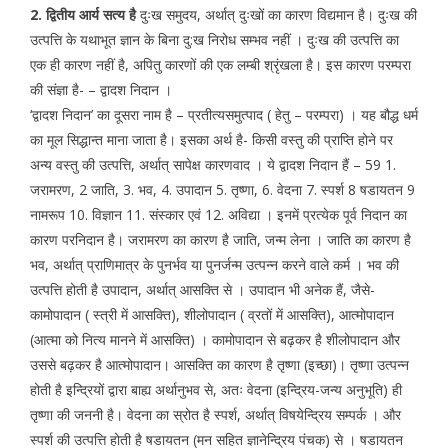
2. द्वितीय आर्य सत्य है
दुःख समुदय, अर्थात् दुःखों का कारण विद्यमान है। दुःख की
उत्पत्ति के यथाभूत ज्ञान के बिना दु:ख निरोध सम्भव नहीं । दुःख की उत्पत्ति का
एक ही कारण नहीं है, अपितु कारणों की एक लम्बी श्रृंखला है। इस कारण परम्परा
की संज्ञा है- – द्वादश निदान ।
‘द्वादश निदान’ का दूसरा नाम है – प्रतीत्यसमुत्पाद ( हेतु – परम्परा) । यह बौद्ध धर्म
का मूल सिद्धान्त माना जाता है। इसका अर्थ है- किसी वस्तु की प्राप्ति होने पर
अन्य वस्तु की उत्पत्ति, अर्थात् सापेक्ष कारणवाद । ये द्वादश निदान हैं – 59 1.
जरामरण, 2 जाति, 3. भव, 4. उपादान 5. तृष्णा, 6. वेदना 7. स्पर्श 8 षडायतन 9
नामरूप 10. विज्ञान 11. संस्कार एवं 12. अविद्या । इनमें प्रत्येक पूर्व निदान का
कारण परनिदान है। जरामरण का कारण है जाति, जन्म लेना । जाति का कारण है
भव, अर्थात् प्राणिमात्र के पुनर्भव या पुनर्जन्म उत्पन्न करने वाले कर्म । भव की
उत्पत्ति होती है उपादान, अर्थात् आसक्ति से । उपादान भी अनेक हैं, जैसे-
कामोपादान ( स्त्री में आसक्ति), शीलोपादान ( व्रतों में आसक्ति), आत्मोपादान
(आत्मा को नित्य मानने में आसक्ति) । कामोपादान से बढ़कर है शीलोपादान और
उससे बढ़कर है आत्मोपादान। आसक्ति का कारण है तृष्णा (इच्छा)। तृष्णा उत्पन्न
होती है इन्द्रियों द्वारा बाह्य अर्थानुभव से, अतः वेदना (इन्द्रिय-जन्य अनुभूति) ही
तृष्णा की जननी है। वेदना का स्रोत है स्पर्श, अर्थात् विषयेन्द्रिय सम्पर्क । और
स्पर्श की उत्पत्ति होती है षडायतन (मन सहित ज्ञानेन्द्रिय पंचक) से । षडायतन