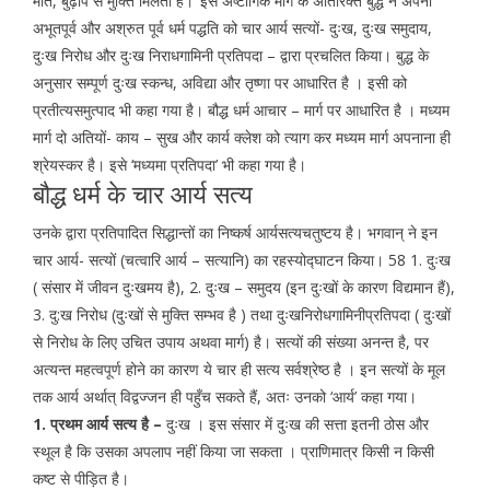
मौत, बुढ़ापे से मुक्ति मिलती है।’ इस अष्टांगिक मार्ग के अतिरिक्त बुद्ध ने अपनी
अभूतपूर्व और अश्रुत पूर्व धर्म पद्धति को चार आर्य सत्यों- दुःख, दुःख समुदाय,
दुःख निरोध और दुःख निराधगामिनी प्रतिपदा – द्वारा प्रचलित किया। बुद्ध के
अनुसार सम्पूर्ण दुःख स्कन्ध, अविद्या और तृष्णा पर आधारित है । इसी को
प्रतीत्यसमुत्पाद भी कहा गया है। बौद्ध धर्म आचार – मार्ग पर आधारित है । मध्यम
मार्ग दो अतियों- काय – सुख और कार्य क्लेश को त्याग कर मध्यम मार्ग अपनाना ही
श्रेयस्कर है। इसे ‘मध्यमा प्रतिपदा’ भी कहा गया है।
बौद्ध धर्म के चार आर्य सत्य
उनके द्वारा प्रतिपादित सिद्धान्तों का निष्कर्ष आर्यसत्यचतुष्टय है। भगवान् ने इन
चार आर्य- सत्यों (चत्वारि आर्य – सत्यानि) का रहस्योद्घाटन किया। 58 1. दुःख
( संसार में जीवन दुःखमय है), 2. दुःख – समुदय (इन दुःखों के कारण विद्यमान हैं),
3. दु:ख निरोध (दुःखों से मुक्ति सम्भव है ) तथा दुःखनिरोधगामिनीप्रतिपदा ( दुःखों
से निरोध के लिए उचित उपाय अथवा मार्ग) है। सत्यों की संख्या अनन्त है, पर
अत्यन्त महत्वपूर्ण होने का कारण ये चार ही सत्य सर्वश्रेष्ठ है । इन सत्यों के मूल
तक आर्य अर्थात् विद्वज्जन ही पहुँच सकते हैं, अतः उनको ‘आर्य’ कहा गया।
1. प्रथम आर्य सत्य है –
दुःख । इस संसार में दुःख की सत्ता इतनी ठोस और
स्थूल है कि उसका अपलाप नहीं किया जा सकता । प्राणिमात्र किसी न किसी
कष्ट से पीड़ित है।