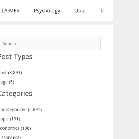
CLAIMER
Psychology
Quiz
earch
or:
Post Types
ost (3,891)
age (5)
Categories
ncategorized (2,891)
opic (131)
conomics (106)
istory (82)