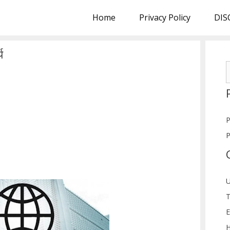
Home
Privacy Policy
DIS
य
S
f
P
P
U
T
E
H