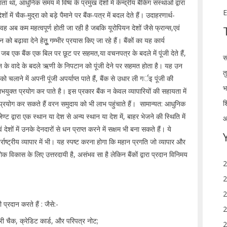
था, आधुनिक समय में विष्व के प्रमुख देशों में केन्द्रीय बैकिंग संस्थाओं द्वारा
E
शों में चैक-मुद्रा को बड़े पैमाने पर बैंक-पत्र में बदल देते हैं। उदाहरणार्थ-
थे वह अब कम महत्वपूर्ण होती जा रही है जबकि यूरोपियन देशों जैसे फ्रान्स,एवं
को बढ़ावा देने हेतूु गम्भीर प्रयास किए जा रहे हैं। बैंकों का यह कार्य
ै। जब एक बैंक एक बिल पर छूट पर सहमत,या वचनपत्र के बदले में पूंजी देते हैं,
स
ान के वादे के बदले ऋणी के निपटान को पूंजी देने पर सहमत होता है। यह उन
त
को चलाने में अपनी पूंजी अपर्याप्त पाते हैं, बैंक से उधार ली गर्इ पूंजी की
भ
भयुक्त प्रयोग कर पाते है। इस प्रकार बैंक न केवल व्यापारियों की सहायता में
श
 प्रयोग कर सकते हैं वरन समुदाय को भी लाभ पहुंचाते हैं। सामान्यत: आधुनिक
द्वारा एक स्थान या देश से अन्य स्थान या देश में, बाहर भेजने की स्थिति में
आ
ं देशों में उनके देनदारों से धन प्राप्त करने में सक्षम भी बना सकते हैं। ये
र्राष्ट्रीय व्यापार में भी। यह स्पष्ट करना होगा कि महान प्रगति जो व्यापार और
्योगिक विकास के लिए उत्तरदायी है, असंभव सा है लेकिन बैंकों द्वारा प्रदान विनिमय
2
2
2
प्रदान करते हैं : जैसे:-
2
्री चैक, क्रेडिट कार्ड, और परिपत्र नोट;
2