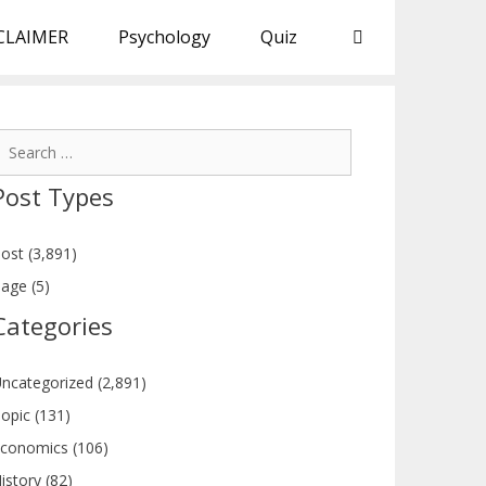
CLAIMER
Psychology
Quiz
earch
or:
Post Types
ost (3,891)
age (5)
Categories
ncategorized (2,891)
opic (131)
conomics (106)
istory (82)