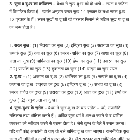
3. सुख व दुःख का वर्गीकरण
– बेंथम ने सुख-दु:ख को दो भागों – सरल व जटिल
में विभाजित किया है। उसके अनुसार सरल सुख 14 प्रकार के तथा सरल दु:ख
12 प्रकार के हैं। सरल सुखों या दु:खों को परस्पर मिलाने से जटिल सुख या दु:ख
का जन्म होता है।
1.
सरल सुख :
(1) मित्रता का सुख (2) इन्द्रिय सुख (3) सहायता का सुख (4)
सम्पर्क सुख (5) दया का सुख (6) स्मरण- शक्ति का सुख (7) आशा का सुख (8)
सत्ता का सुख (9) धार्मिकता का सुख (10) ईष्र्या का सुख (11) उदारता का सुख
(12) सम्पत्ति का सुख (13) कुशलता का सुख (14) यात्रा का सुख सरल
2. दु:ख –
(1) अपमान का दुःख (2) धर्मनिष्ठा का दु:ख (3) सम्पर्क का दुःख (4)
कल्पना का दु:ख शत्रुता का दुख (6) इन्द्रिय दुःख (7) अभाव का दु:ख (8)
स्मरण शक्ति का दुःख (9) उदारता का दु:ख (10) आशा का दु:ख (11) ईर्ष्या का
दुःख (12) अकुशलता का दु:ख।
4. सुख-दुःख के स्रोत –
बेंथम ने सुख-दुःख के चार स्रोत – धर्म, राजनीति,
नैतिकता तथा भौतिक मानते हैं। धार्मिक सुख धर्म में आस्था रखने से व धार्मिक
व्यवस्था को स्वीकार करने से प्राप्त होता है। जैसे कुम्भ के मेले में स्नान करना।
यदि वहाँ कोई अनहोनी हो जाए तो उसे धार्मिक दु:ख कहा जाएगा। राजनीतिक सुख
राज्य की नीतियों व कार्यों से प्राप्त होता है। जैसे सरकार द्वारा धर्मनिरपेक्ष नीति का