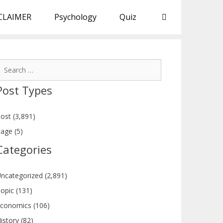
CLAIMER
Psychology
Quiz
earch
or:
Post Types
ost (3,891)
age (5)
Categories
ncategorized (2,891)
opic (131)
conomics (106)
istory (82)