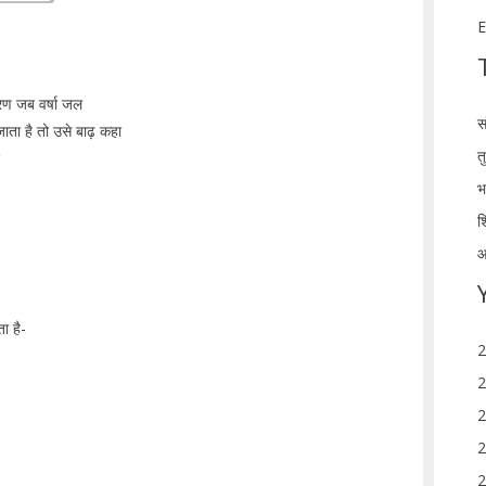
E
ारण जब वर्षा जल
स
जाता है तो उसे बाढ़ कहा
त
भ
श
आ
ा है-
2
2
2
2
2