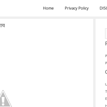
Home
Privacy Policy
DIS
पाय
S
f
P
P
U
T
E
H