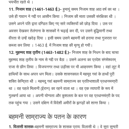
भयभीत रहते थे ।
11. निजाम शाह (1461-1463 ई.)-
हुमायूं समय निजाम शाह आठ वर्ष का था ।
उसे ही गावान ने गद्दी पर आसीन किया । निजाम की माता उसकी संरक्षिका थी ।
उसने अपने पति द्वारा दण्डित किए गए सारे व्यक्तियों को छोड़ दिया । उस पर
अवसर देखकर तेलंगाना के शासकों ने चढ़ाई कर दी, पर उसने बुद्धिमानी तथा
वीरता से उन्हें खदेड़ दिया । इसी समय उसने बहमनी को हराया तथा गुजरात पर
कब्जा कर लिया । 1463 ई. में निजाम शाह की मृत्यु हो गयी।
12. मुहम्मद शाह तृतीय (1463-1482 ई.)-
निजाम शाह के निधन के बाद चाचा
मुहम्मद शाह तृतीय के नाम से गद्दी पर बैठा । उसने अलना का प्रदेश संगमेश्वरम्
राजा से छीन लिया । विजयनगर तथा उड़ीसा पर भी आक्रमण किया । वहां लूट में
हाथियों के साथ अपार धन मिला। उसके शासनकाल में महमूद गवां के हाथों पूरी
शक्ति केन्द्रित थी । महमदू गवां बहमनी साम्राज्य का प्रतिभाशाली प्रधानमन्त्री
था । वह पहले मिलानी (ईरान) का रहने वाला था । वह एक व्यापारी के रूप में
गुलबर्गा आया था । अपनी योग्यता और कुशलता के बल पर वह प्रधानमंत्री के पद
तक पहुंच गया । उसने दक्षिण में विदेशी अमीरों के झगड़ों को शान्त किया ।
बहमनी साम्राज्य के पतन के कारण
1. विलासी शासक-
बहमनी साम्राज्य के शासक प्राय: विलासी थे । वे सुरा सुन्दरी