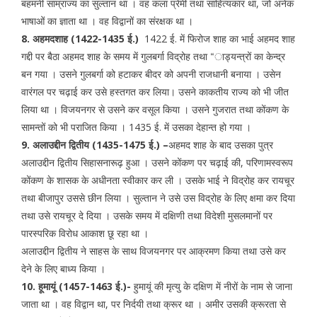
बहमनी साम्राज्य का सुल्तान था । वह कला प्रेमी तथा साहित्यकार था, जो अनेक
भाषाओं का ज्ञाता था । वह विद्वानों का संरक्षक था ।
8. अहमदशाह (1422-1435 ई.)
1422 ई. में फिरोज शाह का भाई अहमद शाह
गद्दी पर बैठा अहमद शाह के समय में गुलबर्गा विद्रोह तथा “ाड्यन्त्रों का केन्द्र
बन गया । उसने गुलबर्गा को हटाकर बीदर को अपनी राजधानी बनाया । उसेन
वारंगल पर चढ़ाई कर उसे हस्तगत कर लिया। उसने काकतीय राज्य को भी जीत
लिया था । विजयनगर से उसने कर वसूल किया । उसने गुजरात तथा कोंकण के
सामन्तों को भी पराजित किया । 1435 ई. में उसका देहान्त हो गया ।
9. अलाउद्दीन द्वितीय (1435-1475 ई.) –
अहमद शाह के बाद उसका पुत्र
अलाउद्दीन द्वितीय सिहासनारूढ़ हुआ । उसने कोंकण पर चढ़ाई की, परिणामस्वरूप
कोंकण के शासक के अधीनता स्वीकार कर ली । उसके भाई ने विद्रोह कर रायचूर
तथा बीजापुर उससे छीन लिया । सुल्तान ने उसे उस विद्रोह के लिए क्षमा कर दिया
तथा उसे रायचूर दे दिया । उसके समय में दक्षिणी तथा विदेशी मुसलमानों पर
पारस्परिक विरोध आकाश छू रहा था ।
अलाउद्दीन द्वितीय ने साहस के साथ विजयनगर पर आक्रमण किया तथा उसे कर
देने के लिए बाध्य किया ।
10. हूमायूं (1457-1463 ई.)-
हुमायूं की मृत्यु के दक्षिण में नीरों के नाम से जाना
जाता था । वह विद्वान था, पर निर्दयी तथा क्रूर था । अमीर उसकी क्रूरता से