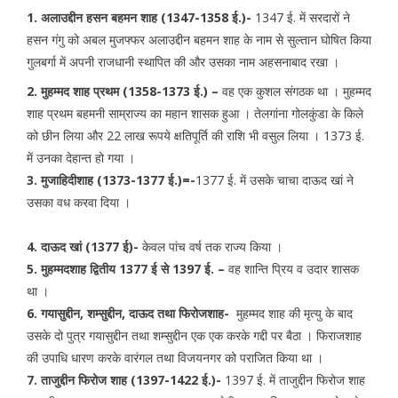
1. अलाउद्दीन हसन बहमन शाह (1347-1358 ई.)-
1347 ई. में सरदारों ने
हसन गंगु को अबल मुजफ्फर अलाउद्दीन बहमन शाह के नाम से सुल्तान घोषित किया
गुलबर्गा में अपनी राजधानी स्थापित की और उसका नाम अहसनाबाद रखा ।
2. मुहम्मद शाह प्रथम (1358-1373 ई.) –
वह एक कुशल संगठक था । मुहम्मद
शाह प्रथम बहमनी साम्राज्य का महान शासक हुआ । तेलगांना गोलकुंडा के किले
को छीन लिया और 22 लाख रूपये क्षतिपूर्ति की राशि भी वसुल लिया । 1373 ई.
में उनका देहान्त हो गया ।
3. मुजाहिदीशाह (1373-1377 ई.)=-
1377 ई.
में उसके चाचा दाऊद खां ने
उसका वध करवा दिया ।
4. दाऊद खां (1377 ई)-
केवल पांच वर्ष तक राज्य किया ।
5. मुहम्मदशाह द्वितीय 1377 ई से 1397 ई. –
वह शान्ति प्रिय व उदार शासक
था ।
6. गयासुद्दीन, शम्सुद्दीन, दाऊद तथा फिरोजशाह-
मुहम्मद शाह की मृत्यु के बाद
उसके दो पुत्र गयासुद्दीन तथा शम्सुद्दीन एक एक करके गद्दी पर बैठा । फिराजशाह
की उपाधि धारण करके वारंगल तथा विजयनगर को पराजित किया था ।
7. ताजुद्दीन फिरोज शाह (1397-1422 ई.)-
1397 ई. में ताजुद्दीन फिरोज शाह