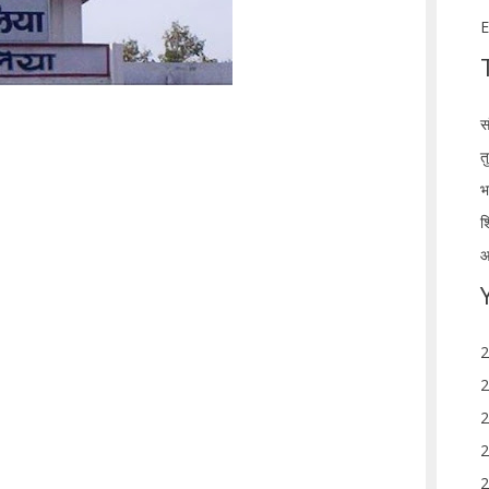
E
स
त
भ
श
आ
2
2
2
2
2