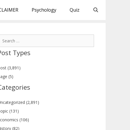
CLAIMER
Psychology
Quiz
earch
or:
Post Types
ost (3,891)
age (5)
Categories
ncategorized (2,891)
opic (131)
conomics (106)
istory (82)