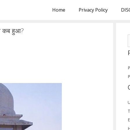
Home
Privacy Policy
DIS
न कब हुआ?
S
f
P
P
U
T
E
H