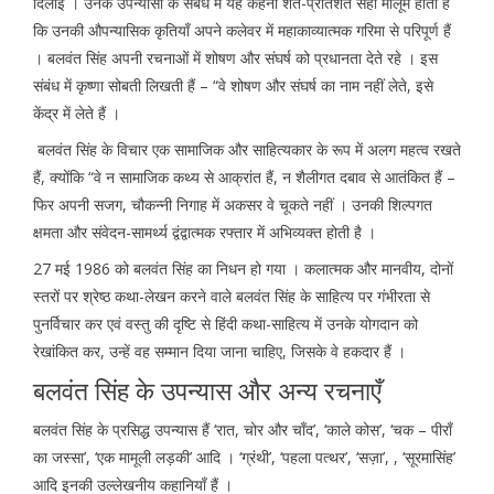
दिलाई । उनके उपन्यासों के संबंध में यह कहना शत-प्रतिशत सही मालूम होता है
कि उनकी औपन्यासिक कृतियाँ अपने कलेवर में महाकाव्यात्मक गरिमा से परिपूर्ण हैं
। बलवंत सिंह अपनी रचनाओं में शोषण और संघर्ष को प्रधानता देते रहे । इस
संबंध में कृष्णा सोबती लिखती हैं – “वे शोषण और संघर्ष का नाम नहीं लेते, इसे
केंद्र में लेते हैं ।
बलवंत सिंह के विचार एक सामाजिक और साहित्यकार के रूप में अलग महत्व रखते
हैं, क्योंकि “वे न सामाजिक कथ्य से आक्रांत हैं, न शैलीगत दबाव से आतंकित हैं –
फिर अपनी सजग, चौकन्नी निगाह में अकसर वे चूकते नहीं । उनकी शिल्पगत
क्षमता और संवेदन-सामर्थ्य द्वंद्वात्मक रफ्तार में अभिव्यक्त होती है ।
27 मई 1986 को बलवंत सिंह का निधन हो गया । कलात्मक और मानवीय, दोनों
स्तरों पर श्रेष्ठ कथा-लेखन करने वाले बलवंत सिंह के साहित्य पर गंभीरता से
पुनर्विचार कर एवं वस्तु की दृष्टि से हिंदी कथा-साहित्य में उनके योगदान को
रेखांकित कर, उन्हें वह सम्मान दिया जाना चाहिए, जिसके वे हकदार हैं ।
बलवंत सिंह के उपन्यास और अन्य रचनाएँ
बलवंत सिंह के प्रसिद्ध उपन्यास हैं ‘रात, चोर और चाँद’, ‘काले कोस’, ‘चक – पीराँ
का जस्सा’, ‘एक मामूली लड़की’ आदि । ‘ग्रंथी’, ‘पहला पत्थर’, ‘सज़ा’, , ‘सूरमासिंह’
आदि इनकी उल्लेखनीय कहानियाँ हैं ।