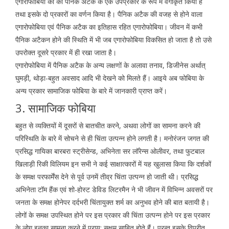
एगारोफोबिया को को पैनिक अटैक के एक उपप्रकार के रूप में वर्गीकृत किया है
तथा इसके दो प्रकारों का वर्णन किया है। पैनिक अटैक की वजह से होने वाला
एगारोफोबिया एवं पैनिक अटैक का इतिहास रहित एगारोफोबिया। जीवन में कभी
पैनिक अटैकन होने की स्थिति में भी जब एगारोफोबिया विकसित हो जाता है तो उसे
उपरोक्त दूसरे प्रकार में ही रखा जाता है।
एगारोफोबिया में पैनिक अटैक के अन्य लक्षणों के अलावा तनाव, डिजीनेस अर्थात्
घुमड़ी, थोड़ा-बहुत अवसाद आदि भी देखने को मिलते हैं। आइये अब फोबिया के
अन्य प्रकार सामाजिक फोबिया के बारे में जानकारी प्राप्त करें।
3. सामाजिक फोबिया
बहुत से व्यक्तियों में दूसरों से बातचीत करने, अथवा लोगों का सामना करने की
परिस्थिति के बारे में सोचने से ही चिंता उत्पन्न होने लगती है। मनोरंजन जगत की
प्रसिद्ध गायिका बारबरा स्ट्रीसेन्ड, अभिनेता सर लॉरेन्स ओलीवर, तथा फुटबाल
खिलाड़ी रिकी विलियम इन सभी ने कई साक्षात्कारों में यह खुलासा किया कि दर्शकों
के समक्ष परफार्मेंस देने से पूर्व उनमें तीव्र चिंता उत्पन्न हो जाती थी। प्रसिद्ध
अभिनेता टॉम हैंक एवं शो-होस्ट डेविड लिटरमैन ने भी जीवन में विभिन्न अवसरों पर
जनता के समक्ष होनेपर दर्दभरी चिंतायुक्त शर्म का अनुभव होने की बात बतायी है।
लोगों के समक्ष उपस्थित होने पर इस प्रकार की चिंता उत्पन्न होने पर इस प्रकार
के लोग इनका सामना करने में प्राय: सक्षम साबित होते हैं। परन्तु इसके विपरीत