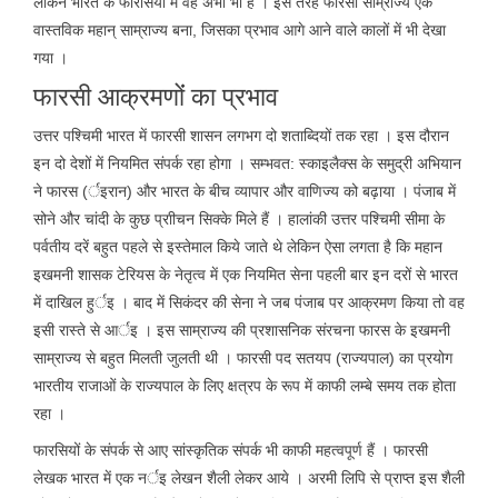
लेकिन भारत के फारसियों मे वह अभी भी है । इस तरह फारसी साम्राज्य एक
वास्तविक महान् साम्राज्य बना, जिसका प्रभाव आगे आने वाले कालों में भी देखा
गया ।
फारसी आक्रमणोंं का प्रभाव
उत्तर पश्चिमी भारत में फारसी शासन लगभग दो शताब्दियों तक रहा । इस दौरान
इन दो देशों में नियमित संपर्क रहा होगा । सम्भवत: स्काइलैक्स के समुद्री अभियान
ने फारस (र्इरान) और भारत के बीच व्यापार और वाणिज्य को बढ़ाया । पंजाब में
सोने और चांदी के कुछ प्राीचन सिक्के मिले हैं । हालांकी उत्तर पश्चिमी सीमा के
पर्वतीय दरें बहुत पहले से इस्तेमाल किये जाते थे लेकिन ऐसा लगता है कि महान
इखमनी शासक टेरियस के नेतृत्व में एक नियमित सेना पहली बार इन दरों से भारत
में दाखिल हुर्इ । बाद में सिकंदर की सेना ने जब पंजाब पर आक्रमण किया तो वह
इसी रास्ते से आर्इ । इस साम्राज्य की प्रशासनिक संरचना फारस के इखमनी
साम्राज्य से बहुत मिलती जुलती थी । फारसी पद सतयप (राज्यपाल) का प्रयोग
भारतीय राजाओं के राज्यपाल के लिए क्षत्रप के रूप में काफी लम्बे समय तक होता
रहा ।
फारसियों के संपर्क से आए सांस्कृतिक संपर्क भी काफी महत्वपूर्ण हैं । फारसी
लेखक भारत में एक नर्इ लेखन शैली लेकर आये । अरमी लिपि से प्राप्त इस शैली