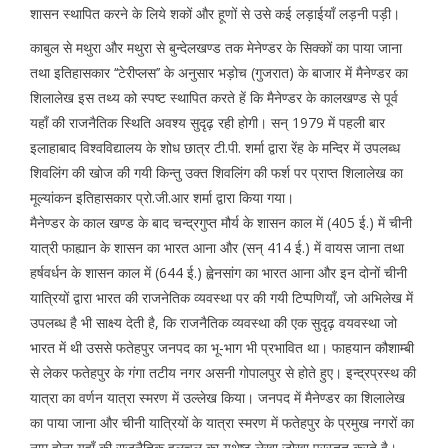
शासन स्थापित करने के लिये शकों और हूणों से उसे कई लड़ाईयाँ लड़नी पड़ी।
काबुल से मथुरा और मथुरा से बुन्देलखण्ड तक मेनेण्डर के सिक्कों का पाया जाना
तथा इतिहासकार ‘‘टेरीप्लस’’ के अनुसार भड़ोच (गुजरात) के बाजार में मैनेण्डर का
शिलालेख इस तथ्य को स्पष्ट स्थापित करते हें कि मैनेण्डर के कालखण्ड से पूर्व
यहाँ की राजनैतिक स्थिति अवश्य सुदृढ़ रही होगी। सन् 1979 में पहली बार
इलाहाबाद विश्वविद्यालय के शोध छात्र टी.पी. शर्मा द्वारा रेंह के मन्दिर में उपलब्ध
शिवलिंग की खोज की गयी किन्तु उक्त शिवलिंग की फर्श पर प्राप्त शिलालेख का
मूल्यांकन इतिहासकार प्रो.जी.आर शर्मा द्वारा किया गया।
मैनेण्डर के काल खण्ड के बाद चन्द्रगुप्त मौर्य के शासन काल में (405 ई.) में चीनी
यात्री फाह्यान के शासन का भारत आना और (सन् 414 ई.) में वायस जाना तथा
हर्षवर्धन के शासन काल में (644 ई.) ह्वेनसांग का भारत आना और इन दोनों चीनी
यात्रियों द्वारा भारत की राजनेतिक व्यवस्था पर की गयी टिप्पणियाँ, जो अभिलेख में
उपलब्ध है भी साक्ष्य देती है, कि राजनैतिक व्यवस्था की एक सुदृढ़ वयवस्था जो
भारत में थी उससे फतेहपुर जनपद का भू-भाग भी प्रभावित था। फाहयान कौशाम्बी
से लेकर फतेहपुर के गंगा तटीय नगर असनी गोपालपुर से होते हुए। इन्द्रप्रस्थ की
यात्रा का वर्णन यात्रा स्मरण में उल्लेख किया। जनपद में मैनेण्डर का शिलालेख
का पाया जाना और चीनी यात्रियों के यात्रा स्मरण में फतेहपुर के प्रमुख नगरों का
नाम होना यहाँ की राजनैतिक हलचल का यथेष्ट लेखा जोखा प्रस्तुत करते है।