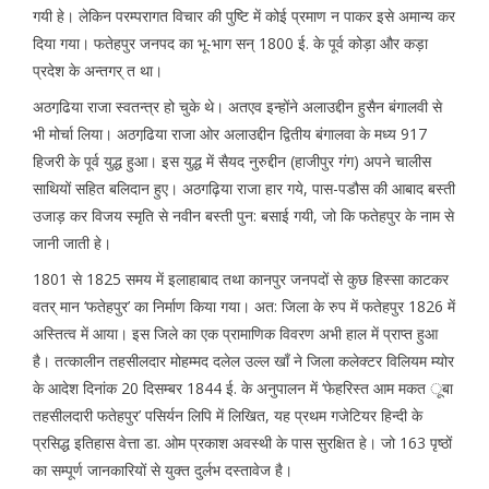
गयी हे। लेकिन परम्परागत विचार की पुष्टि में कोई प्रमाण न पाकर इसे अमान्य कर
दिया गया। फतेहपुर जनपद का भू-भाग सन् 1800 ई. के पूर्व कोड़ा और कड़ा
प्रदेश के अन्तगर् त था।
अठगढि़या राजा स्वतन्त्र हो चुके थे। अतएव इन्होंने अलाउद्दीन हुसैन बंगालवी से
भी मोर्चा लिया। अठगढि़या राजा ओर अलाउद्दीन द्वितीय बंगालवा के मध्य 917
हिजरी के पूर्व युद्ध हुआ। इस युद्ध में सैयद नुरुद्दीन (हाजीपुर गंग) अपने चालीस
साथियों सहित बलिदान हुए। अठगढ़िया राजा हार गये, पास-पडौस की आबाद बस्ती
उजाड़ कर विजय स्मृति से नवीन बस्ती पुन: बसाई गयी, जो कि फतेहपुर के नाम से
जानी जाती हे।
1801 से 1825 समय में इलाहाबाद तथा कानपुर जनपदों से कुछ हिस्सा काटकर
वतर् मान ‘फतेहपुर’ का निर्माण किया गया। अत: जिला के रुप में फतेहपुर 1826 में
अस्तित्व में आया। इस जिले का एक प्रामाणिक विवरण अभी हाल में प्राप्त हुआ
है। तत्कालीन तहसीलदार मोहम्मद दलेल उल्ल खाँ ने जिला कलेक्टर विलियम म्योर
के आदेश दिनांक 20 दिसम्बर 1844 ई. के अनुपालन में ‘फेहरिस्त आम मकत ूबा
तहसीलदारी फतेहपुर’ पसिर्यन लिपि में लिखित, यह प्रथम गजेटियर हिन्दी के
प्रसिद्ध इतिहास वेत्ता डा. ओम प्रकाश अवस्थी के पास सुरक्षित हे। जो 163 पृष्ठों
का सम्पूर्ण जानकारियों से युक्त दुर्लभ दस्तावेज है।