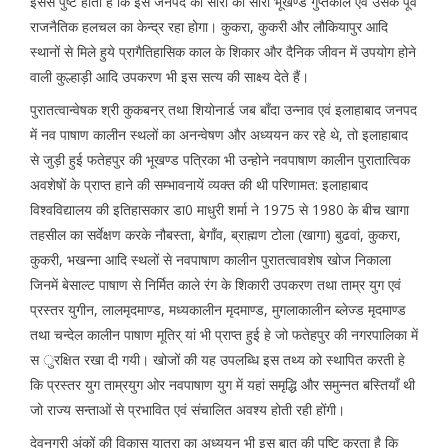
इससे पुष्ट होता है कि इस जनपद का सारा का सारा भूखण्ड गुप्तकाल एवं उसके पूर्व
राजनैतिक हलचल का केन्द्र रहा होगा। कुकरा, कुकरी और लौकियापुर आदि
स्थानों से मिले हुये प्रागैतिहासिक काल के शिकार और दैनिक जीवन में उपयोग होने
वाली कुल्हाड़ी आदि उपकरण भी इस सत्य की साक्ष्य देते हैं।
पुरातत्वान्वेषक श्री कुकबनर् तथा शियोनार्ड जब बाँदा उन्नाव एवं इलाहाबाद जनपद
में नव पाषाण कालीन स्थलों का अनन्वेषण और अध्ययन कर रहे थे, तो इलाहाबाद
से जुड़ी हुई फतेहपुर की भूखण्ड पत्रिका भी उन्होने नवपाषाण कालीन पुरातात्विक
अवशेषों के प्राप्त हाने की सम्भावनायें व्यक्त की थी परिणामत: इलाहाबाद
विश्वविद्यालय की इतिहासकार डा0 माधुरी शर्मा ने 1975 से 1980 के बीच खागा
तहसील का सर्वेक्षण करके नौबस्ता, बेगाँव, ब्राह्मण टोला (खागा) बुढवां, कुकरा,
कुकरी, भखन्ना आदि स्थलों से नवपाषाण कालीन पुरातत्वावशेष खोज निकाला
जिनमें बेसाल्ट पाषाण से निर्मित काले रंग के शिकारी उपकरण तथा ताम्र युग एवं
प्रस्तर युगीन, लालमृदमाण्ड, मध्यकालीन मृदमाण्ड, मुगलाकालीन ब्लेज्ड मृदमाण्ड
तथा चन्देल कालीन पाषाण मूतिर् यां भी प्राप्त हुई हे जो फतेहपुर की नगरपालिका में
स ुरक्षित रखा दी गयी। खोजों की यह उपलब्धि इस तथ्य को स्थापित करती हे
कि प्रस्तर युग ताम्रयुग ओर नवपाषाण युग में यहां समृद्धि और समुन्नत बस्तियाँ थी
जो राज्य सन्ताओं से प्रभावित एवं संचालित अवश्य होती रही होंगी।
देवनगरी अंकों की विकास यात्रा का अध्ययन भी इस बात की पुष्टि करता है कि