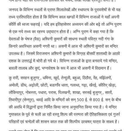
जनपद के विभिन्न स्थलों से प्राप्त शिलालेखों और स्थापत्य के पुरावशेषों से भी यह
तथ्य प्रतिपादित होता है कि विभिन्न काल खण्डों में विभिन्न राजाओं ने यहाँ अपनी
कीर्ति की ध्वजा फहराई। यदि हम इतिहासेत्तर अध्ययन की ओर बढ़े तो अग्नि पुराण
से एक नये तथ्य का रहस्य उद्घाटन होता है। अग्नि पुराण में कहा गया है कि
देवताओं के भेषज (वैद्य) अश्विनी कुमारों की साधना स्थली पवित्र नदी गंगा के
किनारे अवस्थित असनी नगरी था। असनी में आज भी अश्विनी कुमारों का मन्दिर
उपलब्ध है। जिसमें विराजमान अश्विनी कुमारों के विग्रह बीसवीं शाताब्दी के आठवें
दशक के उत्तरार्द्ध में चोरी हो गये थे। विभिन्न राजाओं के द्वारा बनवाये गये मन्दिर,
बावली तालाब और कुएं, भग्नावेशष के रूप में आज भी असनी में विद्यमान हैं।
कु रारी, सरहन बुजुगर् , धमिना, खुर्द, तेन्दुली, बहुआ, ठिठौरा, रेंह, मझिंलगों,
अमोली, डीघ, अढ़ोली, छोटी, बडागाँव धाता, गलाथा, गढ़ा, खैरई, कीतिर् खेड़ा,
लौकियापुर, नोबस्ता, पधारा, परास, पिलखनी, शाखा, सरसई बुजुगर् , सातों,
तिवारीपुर (सेनपुर), थवई आदि के मन्दिरों को सन् 500 ई. से 800 ई. सन् के बीच
की अवधि में विद्धानों द्वारा निर्मित किया जाना अनुमानित किया गया है। ये मन्दिर
गुप्तकाल के पूर्व से चली आ रही वस्तु शिल्प की परम्परा की ऐतिहासिकता एवं गुजर्र
परिहारों एवं चन्देलों की शासन काल तक की शिल्पीय उत्कषर् यात्रा के साक्ष्य हें।