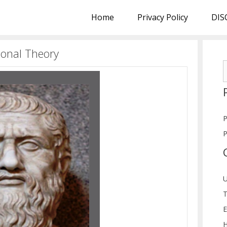
Home
Privacy Policy
DIS
ational Theory
S
f
P
P
U
T
E
H