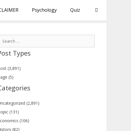
CLAIMER
Psychology
Quiz
earch
or:
Post Types
ost (3,891)
age (5)
Categories
ncategorized (2,891)
opic (131)
conomics (106)
istory (82)