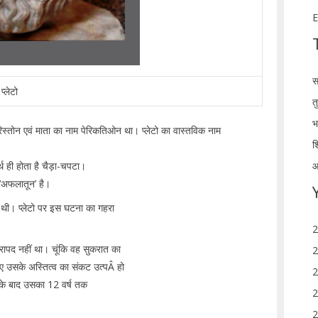
E
स
प्लेटो
त
भ
अरिस्तोन एवं माता का नाम पेरिकतिओन था। प्लेटो का वास्तविक नाम
श
आ
्थ ही होता है चैड़ा-चपटा।
प ‘अफलातून’ है।
 थी। प्लेटो पर इस घटना का गहरा
2
 निरापद नहीं था। चूंकि वह सुकरात का
2
लिए उसके अस्तित्व का संकट उत्पÂ हो
2
के बाद उसका 12 वर्ष तक
2
2