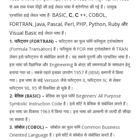
से अब तक पंचम पीढ़ी की हाई लेवल भाषा में श्रेणीगत की गई हैं। प्रमुख
BASIC,
,
++, COBOL,
प्रचलित हाई लेवल भाषा हैं-
C
C
FORTRAN, Java, Pascal, Perl, PHP, Python, Ruby और
Visual Basic
हाई लेवल भाषा हैं।
1. फाॅरट्रान (FORTRAN) –
फाॅरट्रान
का फुल फॉर्म फाॅरमुला ट्रांसलेशन
(Formula Transation) है। फाॅरमुला से FOR तथा ट्रांसलेशन से TRAN
लेकर इसे फाॅरट्रान से संबोधित करते है। यह सबसे पुरानी और प्रचलित भाषा है।
इस भाषा को वैज्ञानिक और Engineering के क्षेत्र की समस्याओं के समाधान हेतु
बनाया गया था। सबसे पहले इसका उपयोग 1957 में (IBM) कम्पनी में किया
गया। इस भाषा के कई Version जैसे फाॅरट्रान II, फाॅरट्रान IV, से लेकर
फाॅरट्रान 90, 95 भी विकसित हो चुके है।
2. बेसिक (BASIC) –
बेसिक का फुल फॉर्म Beginners’ All Purpose
Symbolic Instruction Code है। इसे शॉर्ट मे बेसिक से संबोधित करते हैं।
इस भाषा का विकास 1963 में किया गया। इस भाषा को आसानी से जल्दी ही सीखा
जा सकता है।
3. कोबोल (COBOL) –
कोबोल
का फुल फॉर्म Common Business
Oriented Language है। इसे शॉर्ट मे कोबोल से संबोधित करते हैं।