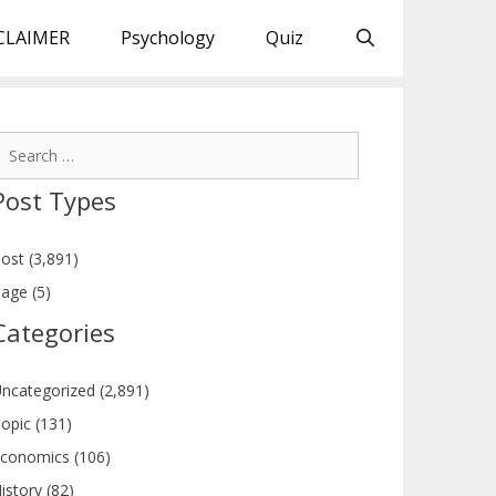
CLAIMER
Psychology
Quiz
earch
or:
Post Types
ost (3,891)
age (5)
Categories
ncategorized (2,891)
opic (131)
conomics (106)
istory (82)