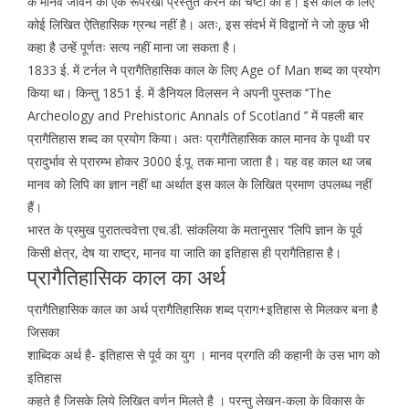
के मानव जीवन की एक रूपरेखा प्रस्तुत करने की चेष्टा की है। इस काल के लिए
कोई लिखित ऐतिहासिक ग्रन्थ नहीं है। अतः, इस संदर्भ में विद्वानों ने जो कुछ भी
कहा है उन्हें पूर्णतः सत्य नहीं माना जा सकता है।
1833 ई. में टर्नल ने प्रागैतिहासिक काल के लिए Age of Man शब्द का प्रयोग
किया था। किन्तु 1851 ई. में डैनियल विलसन ने अपनी पुस्तक ‘‘The
Archeology and Prehistoric Annals of Scotland ’’ में पहली बार
प्रागैतिहास शब्द का प्रयोग किया। अतः प्रागैतिहासिक काल मानव के पृथ्वी पर
प्रादुर्भाव से प्रारम्भ होकर 3000 ई.पू. तक माना जाता है। यह वह काल था जब
मानव को लिपि का ज्ञान नहीं था अर्थात इस काल के लिखित प्रमाण उपलब्ध नहीं
हैं।
भारत के प्रमुख पुरातत्ववेत्ता एच.डी. सांकलिया के मतानुसार ‘‘लिपि ज्ञान के पूर्व
किसी क्षेत्र, देष या राष्ट्र, मानव या जाति का इतिहास ही प्रागैतिहास है।
प्रागैतिहासिक काल का अर्थ
प्रागैतिहासिक काल का अर्थ प्रागैतिहासिक शब्द प्राग+इतिहास से मिलकर बना है
जिसका
शाब्दिक अर्थ है- इतिहास से पूर्व का युग । मानव प्रगति की कहानी के उस भाग को
इतिहास
कहते है जिसके लिये लिखित वर्णन मिलते है । परन्तु लेखन-कला के विकास के