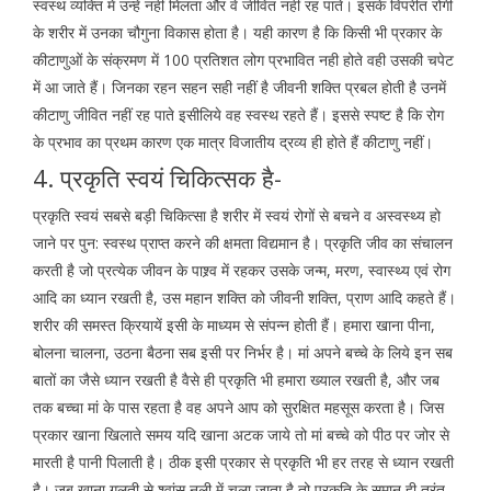
स्वस्थ व्यक्ति में उन्हें नहीं मिलता और वे जीवित नहीं रह पाते। इसके विपरीत रोगी
के शरीर में उनका चौगुना विकास होता है। यही कारण है कि किसी भी प्रकार के
कीटाणुओं के संक्रमण में 100 प्रतिशत लोग प्रभावित नही होते वही उसकी चपेट
में आ जाते हैं। जिनका रहन सहन सही नहीं है जीवनी शक्ति प्रबल होती है उनमें
कीटाणु जीवित नहीं रह पाते इसीलिये वह स्वस्थ रहते हैं। इससे स्पष्ट है कि रोग
के प्रभाव का प्रथम कारण एक मात्र विजातीय द्रव्य ही होते हैं कीटाणु नहीं।
4. प्रकृति स्वयं चिकित्सक है-
प्रकृति स्वयं सबसे बड़ी चिकित्सा है शरीर में स्वयं रोगों से बचने व अस्वस्थ्य हो
जाने पर पुन: स्वस्थ प्राप्त करने की क्षमता विद्यमान है। प्रकृति जीव का संचालन
करती है जो प्रत्येक जीवन के पाश्र्व में रहकर उसके जन्म, मरण, स्वास्थ्य एवं रोग
आदि का ध्यान रखती है, उस महान शक्ति को जीवनी शक्ति, प्राण आदि कहते हैं।
शरीर की समस्त क्रियायें इसी के माध्यम से संपन्न होती हैं। हमारा खाना पीना,
बोलना चालना, उठना बैठना सब इसी पर निर्भर है। मां अपने बच्चे के लिये इन सब
बातों का जैसे ध्यान रखती है वैसे ही प्रकृति भी हमारा ख्याल रखती है, और जब
तक बच्चा मां के पास रहता है वह अपने आप को सुरक्षित महसूस करता है। जिस
प्रकार खाना खिलाते समय यदि खाना अटक जाये तो मां बच्चे को पीठ पर जोर से
मारती है पानी पिलाती है। ठीक इसी प्रकार से प्रकृति भी हर तरह से ध्यान रखती
है। जब खाना गलती से श्वांस नली में चला जाता है तो प्रकृति के समान ही तुरंत